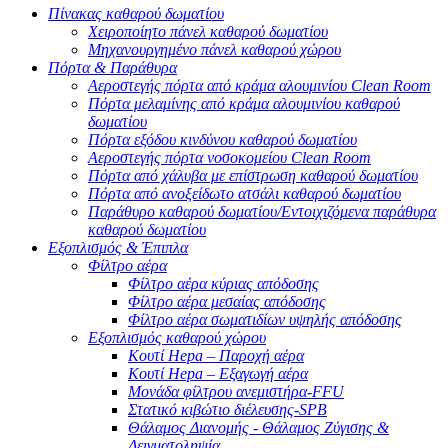
Πίνακας καθαρού δωματίου
Χειροποίητο πάνελ καθαρού δωματίου
Μηχανουργημένο πάνελ καθαρού χώρου
Πόρτα & Παράθυρα
Αεροστεγής πόρτα από κράμα αλουμινίου Clean Room
Πόρτα μελαμίνης από κράμα αλουμινίου καθαρού
δωματίου
Πόρτα εξόδου κινδύνου καθαρού δωματίου
Αεροστεγής πόρτα νοσοκομείου Clean Room
Πόρτα από χάλυβα με επίστρωση καθαρού δωματίου
Πόρτα από ανοξείδωτο ατσάλι καθαρού δωματίου
Παράθυρο καθαρού δωματίου/Εντοιχιζόμενα παράθυρα
καθαρού δωματίου
Εξοπλισμός & Έπιπλα
Φίλτρο αέρα
Φίλτρο αέρα κύριας απόδοσης
Φίλτρο αέρα μεσαίας απόδοσης
Φίλτρο αέρα σωματιδίων υψηλής απόδοσης
Εξοπλισμός καθαρού χώρου
Κουτί Hepa – Παροχή αέρα
Κουτί Hepa – Εξαγωγή αέρα
Μονάδα φίλτρου ανεμιστήρα-FFU
Στατικό κιβώτιο διέλευσης-SPB
Θάλαμος Διανομής - Θάλαμος Ζύγισης &
Δειγματοληψία