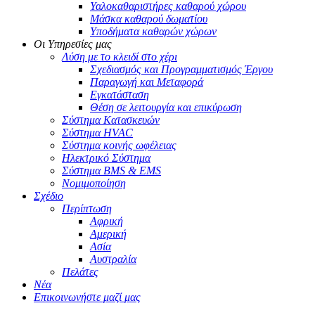
Υαλοκαθαριστήρες καθαρού χώρου
Μάσκα καθαρού δωματίου
Υποδήματα καθαρών χώρων
Οι Υπηρεσίες μας
Λύση με το κλειδί στο χέρι
Σχεδιασμός και Προγραμματισμός Έργου
Παραγωγή και Μεταφορά
Εγκατάσταση
Θέση σε λειτουργία και επικύρωση
Σύστημα Κατασκευών
Σύστημα HVAC
Σύστημα κοινής ωφέλειας
Ηλεκτρικό Σύστημα
Σύστημα BMS & EMS
Νομιμοποίηση
Σχέδιο
Περίπτωση
Αφρική
Αμερική
Ασία
Αυστραλία
Πελάτες
Νέα
Επικοινωνήστε μαζί μας