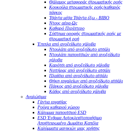
Θάλαμος μεταφοράς στρωματικής ροής
Κουκούλα στρωματικής ροής/καθαρός
πάγκος
Τσάντα μέσα Τσάντα έξω - BIBO
Ντους αέρα-Ως
Καθαρό Περίπτερο
Σύστημα οροφής στρωματικής ροής με
στρωματική ροή
Έπιπλα από ανοξείδωτο χάλυβα
Ντουλάπι από ανοξείδωτο ατσάλι
Ντουλάπι παπουτσιών από ανοξείδωτο
χάλυβα
Καρότσι από ανοξείδωτο χάλυβα
Νιπτήρας από ανοξείδωτο ατσάλι
Πλαίσιο από ανοξείδωτο ατσάλι
Θήκη εργαλείων από ανοξείδωτο ατσάλι
Πάγκος από ανοξείδωτο χάλυβα
Κάδος από ανοξείδωτο χάλυβα
Αναλώσιμα
Γάντια εργασίας
Ρούχα καθαρού χώρου
Κάλυμμα παπουτσιού ESD
ESD Ένδυμα Αυτοκλειστοποιήσιμο
Αποστειρωμένο Δωμάτιο Καπέλα
Καλύμματα μανικιών μιας χρήσης