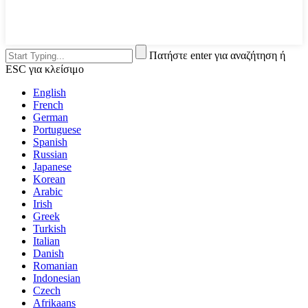
Πατήστε enter για αναζήτηση ή
ESC για κλείσιμο
English
French
German
Portuguese
Spanish
Russian
Japanese
Korean
Arabic
Irish
Greek
Turkish
Italian
Danish
Romanian
Indonesian
Czech
Afrikaans