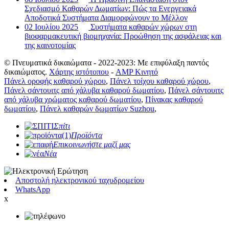
Σχεδιασμό Καθαρών Δωματίων: Πώς τα Ενεργειακά
Αποδοτικά Συστήματα Διαμορφώνουν το Μέλλον
02 Ιουλίου 2025
Συστήματα καθαρών χώρων στη
βιοφαρμακευτική βιομηχανία: Προώθηση της ασφάλειας και
της καινοτομίας
© Πνευματικά δικαιώματα - 2022-2023: Με επιφύλαξη παντός
δικαιώματος.
Χάρτης ιστότοπου
-
AMP Κινητό
Πάνελ οροφής καθαρού χώρου
,
Πάνελ τοίχου καθαρού χώρου
,
Πάνελ σάντουιτς από χάλυβα καθαρού δωματίου
,
Πάνελ σάντουιτς
από χάλυβα χρώματος καθαρού δωματίου
,
Πίνακας καθαρού
δωματίου
,
Πάνελ καθαρών δωματίων Suzhou
,
Σπίτι
Προϊόντα
Επικοινωνήστε μαζί μας
Νέα
Αποστολή ηλεκτρονικού ταχυδρομείου
WhatsApp
x