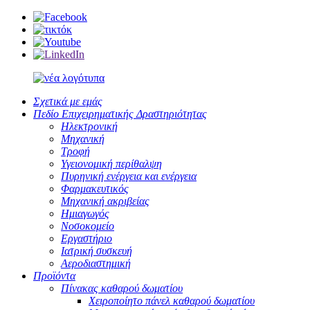
Σχετικά με εμάς
Πεδίο Επιχειρηματικής Δραστηριότητας
Ηλεκτρονική
Μηχανική
Τροφή
Υγειονομική περίθαλψη
Πυρηνική ενέργεια και ενέργεια
Φαρμακευτικός
Μηχανική ακριβείας
Ημιαγωγός
Νοσοκομείο
Εργαστήριο
Ιατρική συσκευή
Αεροδιαστημική
Προϊόντα
Πίνακας καθαρού δωματίου
Χειροποίητο πάνελ καθαρού δωματίου