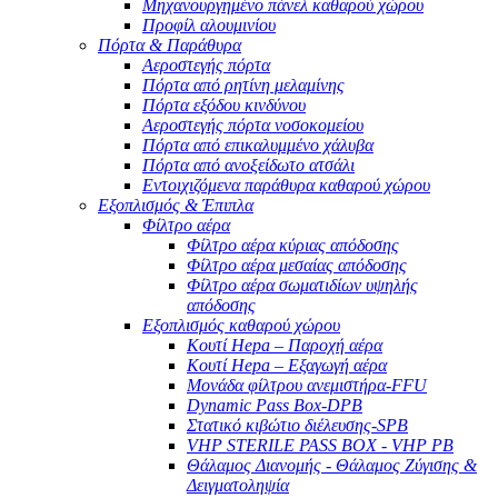
Μηχανουργημένο πάνελ καθαρού χώρου
Προφίλ αλουμινίου
Πόρτα & Παράθυρα
Αεροστεγής πόρτα
Πόρτα από ρητίνη μελαμίνης
Πόρτα εξόδου κινδύνου
Αεροστεγής πόρτα νοσοκομείου
Πόρτα από επικαλυμμένο χάλυβα
Πόρτα από ανοξείδωτο ατσάλι
Εντοιχιζόμενα παράθυρα καθαρού χώρου
Εξοπλισμός & Έπιπλα
Φίλτρο αέρα
Φίλτρο αέρα κύριας απόδοσης
Φίλτρο αέρα μεσαίας απόδοσης
Φίλτρο αέρα σωματιδίων υψηλής
απόδοσης
Εξοπλισμός καθαρού χώρου
Κουτί Hepa – Παροχή αέρα
Κουτί Hepa – Εξαγωγή αέρα
Μονάδα φίλτρου ανεμιστήρα-FFU
Dynamic Pass Box-DPB
Στατικό κιβώτιο διέλευσης-SPB
VHP STERILE PASS BOX - VHP PB
Θάλαμος Διανομής - Θάλαμος Ζύγισης &
Δειγματοληψία