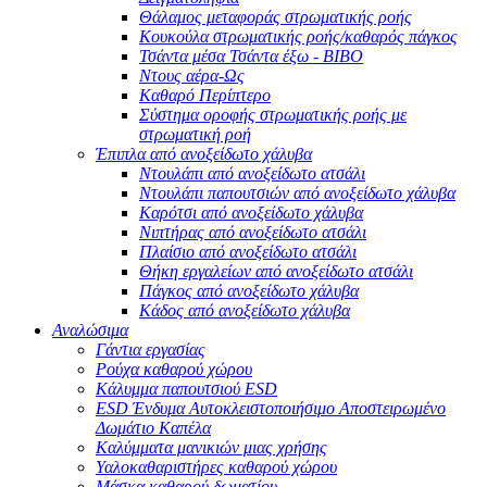
Θάλαμος μεταφοράς στρωματικής ροής
Κουκούλα στρωματικής ροής/καθαρός πάγκος
Τσάντα μέσα Τσάντα έξω - BIBO
Ντους αέρα-Ως
Καθαρό Περίπτερο
Σύστημα οροφής στρωματικής ροής με
στρωματική ροή
Έπιπλα από ανοξείδωτο χάλυβα
Ντουλάπι από ανοξείδωτο ατσάλι
Ντουλάπι παπουτσιών από ανοξείδωτο χάλυβα
Καρότσι από ανοξείδωτο χάλυβα
Νιπτήρας από ανοξείδωτο ατσάλι
Πλαίσιο από ανοξείδωτο ατσάλι
Θήκη εργαλείων από ανοξείδωτο ατσάλι
Πάγκος από ανοξείδωτο χάλυβα
Κάδος από ανοξείδωτο χάλυβα
Αναλώσιμα
Γάντια εργασίας
Ρούχα καθαρού χώρου
Κάλυμμα παπουτσιού ESD
ESD Ένδυμα Αυτοκλειστοποιήσιμο Αποστειρωμένο
Δωμάτιο Καπέλα
Καλύμματα μανικιών μιας χρήσης
Υαλοκαθαριστήρες καθαρού χώρου
Μάσκα καθαρού δωματίου