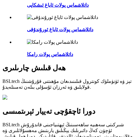
داتلاشماس پولات ئاياغ ئىشكاپى
داتلاشماس پولات ئاياغ ئورۇندۇقى
داتلاشماس پولات رامكا
ھەل قىلىش چارىلىرى
BSLtech تېز ۋە ئۈنۈملۈك كونترول قىلىنىدىغان مۇھىتنى قۇرۇشنىڭ
قولايلىق ۋە ئەرزان ئۇسۇلى بىلەن تەمىنلەيدۇ.
دورا ئاچقۇچى تەييار ئېرىتمىسى
BSLtech شىركىتى سەھىيە ساھەسىنىڭ ئېھتىياجىنى قاندۇرۇش
ئۈچۈن كەڭ دائىرىلىك يېڭىلىق يارىتىش مەھسۇلاتلىرى ۋە
مۇلازىمەتلىرىنى تەمىنلەيدىغان ئالدىنقى قاتاردىكى دورا ھەل قىلىش