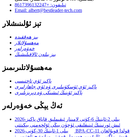
تېلېفون: +8617396132247
Email: albert@bestleader-tech.com
تېز ئۇلىنىشلار
بىز ھەققىدە
مەھسۇلاتلار
خەۋەرلەر
بىز بىلەن ئالاقىلىشىڭ
مەھسۇلاتلىرىمىز
پاكىز ئۆي تاختىسى
پاكىز ئۆي ئۈسكۈنىلىرى ۋە ئۆي جاھازلىرى
پاكىز ئۆينىڭ ئىشىكى ۋە دېرىزىلىرى
ئەڭ يېڭى خەۋەرلەر
2026-يىلى 2-ئاينىڭ 6-كۈنى
لامىنار ئېقىملىق قاپاق پاكىز
ئىش ئورنىنىڭ ئېنىقلىقى ئۈچۈن يېڭى ئۆلچەمنى بېكىتتى
BPA-CC-11 قولدا قويۇلغان
2026-يىلى 1-ئاينىڭ 30-كۈنى
قوش ماگنىي-ئاليۇمىن ھەسەل قەۋىتى ساندۋىچ تاختىسى: