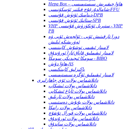
Hepa Box – ھاۋا چىقىرىش سىستېمىسى
شامالدۇرغۇچ فىلتىر ئۈسكۈنىسى-FFU
دىنامىك ئۆتۈش قۇتىسى-DPB
ستاتىك ئۆتۈش قۇتىسى-SPB
VHP ستېرىل ئۆتكۈزۈش قۇتىسى - VHP
PB
دورا تارقىتىش ئۆيى - ئۆلچەش ئۆيى ۋە
ئەۋرىشكە ئېلىش
لامىنار ئېقىمى توشۇش كابىنىسى
لامىنار ئېقىملىق قاپاق/تازا ئورۇندۇق
سومكا ئىچىدىكى سومكا - BIBO
ھاۋا دۇش-AS
پاكىزلىق كابىنكىسى
لامىنار ئېقىملىق ئۆگزە سىستېمىسى
داتلاشماس پولات ئۆي جاھازلىرى
داتلاشماس پولات ئىشكاپ
داتلاشماس پولات ئاياغ ئىشكاپى
داتلاشماس پولات ئارىلىق
داتلاشماس پولات يۇيۇش دەستىسى
داتلاشماس پولات رامكا
داتلاشماس پولات قورال تۇتقۇچ
داتلاشماس پولات ئورۇندۇق
داتلاشماس پولات ساندۇق