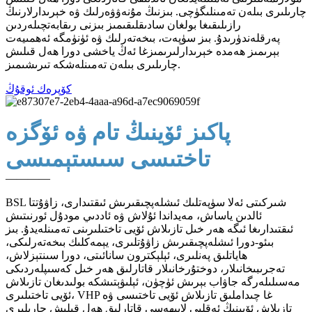
چارىلىرى بىلەن تەمىنلىگۈچى. بىزنىڭ مۇنەۋۋەرلىك ۋە خېرىدارلارنىڭ
رازىلىقىغا بولغان سادىقلىقىمىز بىزنى رىقابەتچىلەردىن
پەرقلەندۈرىدۇ. بىز سۈپەت، بىخەتەرلىك ۋە ئۈنۈمگە ئەھمىيەت
بېرىمىز ھەمدە خېرىدارلىرىمىزغا ئەڭ ياخشى دورا ھەل قىلىش
چارىلىرى بىلەن تەمىنلەشكە تىرىشىمىز.
كۆپرەك ئوقۇڭ
پاكىز ئۆينىڭ تام ۋە ئۆگزە
تاختىسى سىستېمىسى
————
BSL شىركىتى ئەلا سۈپەتلىك ئىشلەپچىقىرىش ئىقتىدارى، زاۋۇتتا
ئالدىن ياساش، مەيداندا ئۇلاش ۋە ئاددىي مودۇل ئورنىتىش
ئىقتىدارىغا ئىگە ھەر خىل تازىلاش ئۆيى تاختىلىرىنى تەمىنلەيدۇ. بىز
بىئو-دورا ئىشلەپچىقىرىش زاۋۇتلىرى، يېمەكلىك بىخەتەرلىكى،
ھاياتلىق پەنلىرى، ئېلېكترون سانائىتى، دورا سىنتېزلاش،
تەجرىبىخانىلار، دوختۇرخانىلار قاتارلىق ھەر خىل كەسىپلەردىكى
مەسىلىلەرگە جاۋاب بېرىش ئۈچۈن، ئېلىۋېتىشكە بولىدىغان تازىلاش
ئۆيى تاختىلىرى، VHP غا چىداملىق تازىلاش ئۆيى تاختىسى ۋە
تازىلاش ئۆيىنىڭ ئەقلىي لايىھەسى قاتارلىق ھەل قىلىش چارىلىرى