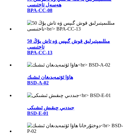
ھەسەل تاختىسى
BPA-CC-08
50 مىللىمېتىرلىق قوش گىپس ۋە تاش يۇڭ
تاختىسى
BPA-CC-13
ھاۋا ئۆتمەيدىغان ئىشىك
BSD-A-02
جىددىي چىقىش ئىشىكى
BSD-E-01