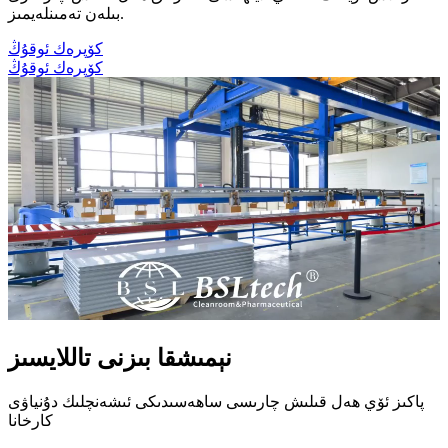
بىلەن تەمىنلەيمىز.
كۆپرەك ئوقۇڭ
كۆپرەك ئوقۇڭ
نېمىشقا بىزنى تاللايسىز
پاكىز ئۆي ھەل قىلىش چارىسى ساھەسىدىكى ئىشەنچلىك دۇنياۋى
كارخانا