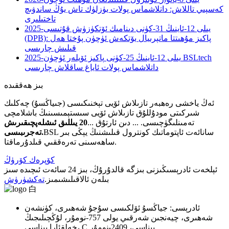
كەسپىي تاللاش: داتلاشماس پولات يۈزلۈك تاش يۇڭ ساندۋىچ
تاختىلىرى
2025-يىلى 12-ئاينىڭ 31-كۈنى
دىنامىك ئۆتكۈزۈش قۇتىسى
(DPB): پاكىز مۇھىتتا ماتېرىيال يۆتكەش ئۈچۈن پۇختا ھەل
قىلىش چارىسى
2025-يىلى 12-ئاينىڭ 25-كۈنى
پاكىز ئۆيلەر ئۈچۈن BSLtech
داتلاشماس پولات ئاياغ ساقلاش چارىسى
بىز ھەققىدە
ئەڭ ياخشى رەھبەر تازىلاش ئۆيى تېخنىكىسى (جىياڭسۇ) چەكلىك
شىركىتى مودۇللۇق تازىلاش ئۆيى سىستېمىسىنىڭ باشلامچى
تەمىنلىگۈچىسى. ... دىن ئارتۇق ...
2
0 يىللىق ئىشلەپچىقىرىش
BSL سانائەت ئاپتوماتىك كونترول قىلىشنىڭ يېڭى بىر
.
تەجرىبىسى
ساھەسىنى تەرەققىي قىلدۇرماقتا.
كۆپرەك كۆرۈڭ
ئېلخەت ئادرېسىڭىزنى بىزگە قالدۇرۇڭ، بىز 24 سائەت ئىچىدە سىز
بىلەن ئالاقىلىشىمىز.
تەكشۈرۈش
ئادرېسى: جياڭسۇ ئۆلكىسى سۇجۇ شەھىرى، كۈنشەن
شەھىرى، چيەنجىن شەرقىي يولى 757-نومۇر، لۇڭچىلىجىڭ
خەلقئارا بىناسى، C بىناسى، 2409-نومۇر.