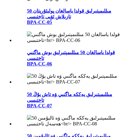
50 مىللىمېتىرلىق قولدا ياسالغان پولىئۇرېتان
تازىلاش ئۆيى تاختىسى
BPA-CC-05
قولدا ياسالغان 50 مىللىمېتىرلىق بوش ماگنىي
تاختىسى
BPA-CC-06
50 مىللىمېتىرلىق يەككە ماگنىي ۋە تاش يۇڭ
تاختىسى
BPA-CC-07
50 مىللىمېتىرلىق يەككە ماگنىي ۋە ئاليۇمىن