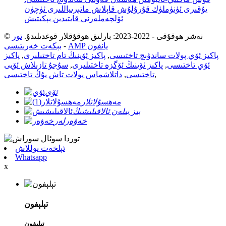
يۇقىرى ئۈنۈملۈك قۇرۇلۇش قاپلاش ماتېرىياللىرى ئۈچۈن
ئۆلچەملەرنى قايتىدىن بېكىتىش
© نەشر ھوقۇقى - 2022-2023: بارلىق ھوقۇقلار قوغدىلىدۇ.
تور
AMP يانفون
-
بېكەت خەرىتىسى
پاكىز ئۆي پولات ساندۋىچ تاختىسى
,
پاكىز ئۆينىڭ تام تاختىلىرى
,
پاكىز
ئۆي تاختىسى
,
پاكىز ئۆينىڭ ئۆگزە تاختىلىرى
,
سۇجۇ تازىلاش ئۆيى
,
تاختىسى
,
داتلاشماس پولات تاش يۇڭ تاختىسى
ئۆي
مەھسۇلاتلار
بىز بىلەن ئالاقىلىشىڭ
خەۋەرلەر
ئېلخەت يوللاش
Whatsapp
x
تېلېفون
تېلېفون