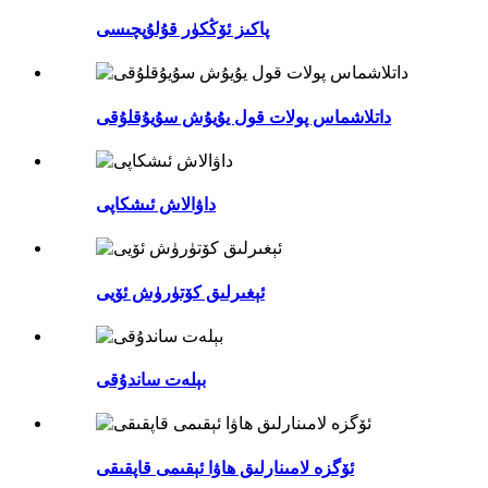
پاكىز ئۆڭكۈر قۇلۇپچىسى
داتلاشماس پولات قول يۇيۇش سۇيۇقلۇقى
داۋالاش ئىشكاپى
ئېغىرلىق كۆتۈرۈش ئۆيى
بېلەت ساندۇقى
ئۆگزە لامىنارلىق ھاۋا ئېقىمى قاپقىقى