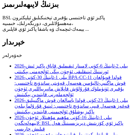
بىزنىڭ لايىھەلىرىمىز
BSL پاكىز ئۆي تاختىسى يۇقىرى تېخنىكىلىق ئېلېكترون
مەھسۇلاتلىرى، دورىگەرلىك، خىمىيە،
يېمەك-ئىچمەك ۋە باشقا پاكىز ئۆي قاپلىرى ...
خېرىدار
خەۋەرلەر
2026-يىلى 2-ئاينىڭ 6-كۈنى
لامىنار ئېقىملىق قاپاق پاكىز ئىش
ئورنىنىڭ ئېنىقلىقى ئۈچۈن يېڭى ئۆلچەمنى بېكىتتى
BPA-CC-11 قولدا قويۇلغان
2026-يىلى 1-ئاينىڭ 30-كۈنى
قوش ماگنىي-ئاليۇمىن ھەسەل قەۋىتى ساندۋىچ تاختىسى:
يۇقىرى ئۈنۈملۈك قۇرۇلۇش قاپلاش ماتېرىياللىرى ئۈچۈن
ئۆلچەملەرنى قايتىدىن بېكىتىش
2026-يىلى 1-ئاينىڭ 23-كۈنى
قولدا ياسالغان قوش ماگنىيلىق
قەغەز ھەسەل قېپى ساندۋىچ تاختىسى: ئېنىق قۇرۇلما بىلەن
پاكىز بوشلۇق ئۆلچىمىنى قايتىدىن بېكىتىش
2026-يىلى 1-ئاينىڭ 16-كۈنى
مۇھىم مۇھىتلار ئۈچۈن
لايىھەلەنگەن: BSL پاكىز ئۆي كۆزىتىش دېرىزىسىنىڭ ھەل
قىلىش چارىسى
2026-يىلى 8-يانۋار
كونترول قىلىنىدىغان مۇھىت ئۈچۈن