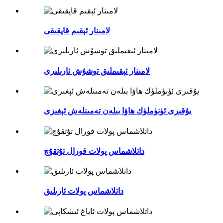
لامىنار ئېقىم قاپقىقى
لامىنار ئېقىملىق توشۇش ئارىلىرى
يۇقىرى ئۈنۈملۈك ھاۋا بىلەن تەمىنلەش ئېغىزى
داتلاشماس پولات قورال تۇتقۇچ
داتلاشماس پولات ئارىلىق