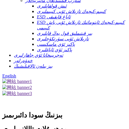
سەرپ قىلىنىدىغان ماتېرىياللار
ئىش قولقاپلىرى
كىيىم-كېچەك تازىلاش ئۆيى كىيىملىرى
ESD ئاياغ قاپقىقى
ESD كىيىم-كېچەك ئاپتوماتىك تازىلاش ئۆيى باش
كىيىمى
بىر قېتىملىق قول يەڭ قاپلىرى
تازىلاش ئۆيى سۈرتكۈچلىرى
پاكىز ئۆي ماسكىسى
پاكىز ئۆي ئاياغلىرى
تەجرىبىخانا ئۆي جاھازلىرى
خەۋەرلەر
بىز بىلەن ئالاقىلىشىڭ
English
بىزنىڭ سودا دائىرىمىز
مەھسۇلات تاللانمىلىرى