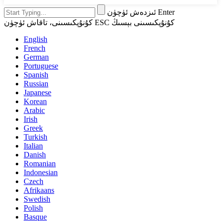
ئىزدەش ئۈچۈن Enter
كۇنۇپكىسىنى، تاقاش ئۈچۈن ESC كۇنۇپكىسىنى بېسىڭ
English
French
German
Portuguese
Spanish
Russian
Japanese
Korean
Arabic
Irish
Greek
Turkish
Italian
Danish
Romanian
Indonesian
Czech
Afrikaans
Swedish
Polish
Basque