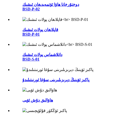
دوختۇرخانا ھاۋا ئۆتمەيدىغان ئىشىك
BSD-P-02
قاپلانغان پولات ئىشىك
BSD-P-01
داتلاشماس پولات ئىشىك
BSD-S-01
پاكىز ئۆينىڭ دېرىزىلىرىنى سۇغا ئورنىتىلىدۇ
ھاۋالىق دۇش ئۆيى