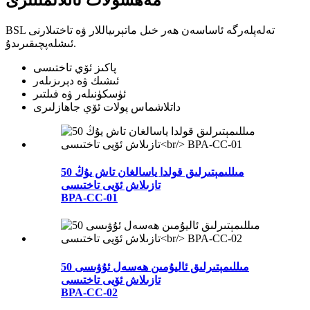
BSL تەلەپلەرگە ئاساسەن ھەر خىل ماتېرىياللار ۋە تاختىلارنى
ئىشلەپچىقىرىدۇ.
پاكىز ئۆي تاختىسى
ئىشىك ۋە دېرىزىلەر
ئۈسكۈنىلەر ۋە فىلتىر
داتلاشماس پولات ئۆي جاھازلىرى
50 مىللىمېتىرلىق قولدا ياسالغان تاش يۇڭ
تازىلاش ئۆيى تاختىسى
BPA-CC-01
50 مىللىمېتىرلىق ئاليۇمىن ھەسەل ئۇۋىسى
تازىلاش ئۆيى تاختىسى
BPA-CC-02