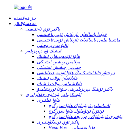
بىز ھەققىدە
مەھسۇلاتلار
پاكىز ئۆي تاختىسى
قولدا ياسالغان تازىلاش ئۆيى تاختىسى
ماشىنا بىلەن ياسالغان تازىلاش ئۆيى تاختىسى
ئاليۇمىن پروفىلى
ئىشىك ۋە دېرىزىلەر
ھاۋا ئۆتمەيدىغان ئىشىك
مېلامىن رېشىن ئىشىكى
جىددىي چىقىش ئىشىكى
دوختۇرخانا ئىشىكىنىڭ ھاۋا ئۆتمەيدىغانلىقى
قاپلانغان پولات ئىشىك
داتلاشماس پولات ئىشىك
پاكىز ئۆينىڭ دېرىزىلىرىنى سۇغا ئورنىتىلىدۇ
ئۈسكۈنىلەر ۋە ئۆي جاھازلىرى
ھاۋا فىلتىرى
ئاساسلىق ئۈنۈملۈك ھاۋا سۈزگۈچ
ئوتتۇرا ئۈنۈملۈك ھاۋا سۈزگۈچ
يۇقىرى ئۈنۈملۈك زەررىچە ھاۋا سۈزگۈچ
پاكىز ئۆي ئۈسكۈنىلىرى
Hepa Box – ھاۋا تەمىناتى