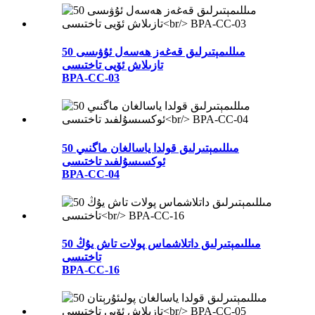
50 مىللىمېتىرلىق قەغەز ھەسەل ئۇۋىسى
تازىلاش ئۆيى تاختىسى
BPA-CC-03
50 مىللىمېتىرلىق قولدا ياسالغان ماگنىي
ئوكسىسۇلفىد تاختىسى
BPA-CC-04
50 مىللىمېتىرلىق داتلاشماس پولات تاش يۇڭ
تاختىسى
BPA-CC-16