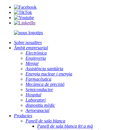
Sobre nosaltres
Àmbit empresarial
Electrònica
Enginyeria
Menjar
Assistència sanitària
Energia nuclear i energia
Farmacèutica
Mecànica de precisió
Semiconductor
Hospital
Laboratori
dispositiu mèdic
Aeroespacial
Productes
Panell de sala blanca
Panell de sala blanca fet a mà