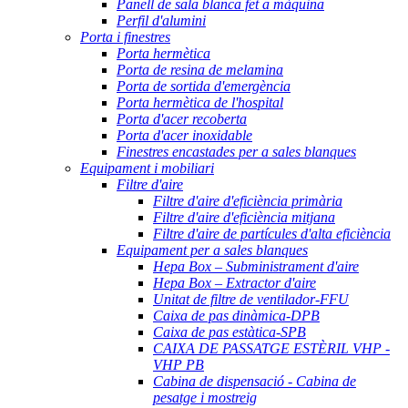
Panell de sala blanca fet a màquina
Perfil d'alumini
Porta i finestres
Porta hermètica
Porta de resina de melamina
Porta de sortida d'emergència
Porta hermètica de l'hospital
Porta d'acer recoberta
Porta d'acer inoxidable
Finestres encastades per a sales blanques
Equipament i mobiliari
Filtre d'aire
Filtre d'aire d'eficiència primària
Filtre d'aire d'eficiència mitjana
Filtre d'aire de partícules d'alta eficiència
Equipament per a sales blanques
Hepa Box – Subministrament d'aire
Hepa Box – Extractor d'aire
Unitat de filtre de ventilador-FFU
Caixa de pas dinàmica-DPB
Caixa de pas estàtica-SPB
CAIXA DE PASSATGE ESTÈRIL VHP -
VHP PB
Cabina de dispensació - Cabina de
pesatge i mostreig