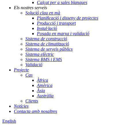
Calçat per a sales blanques
Els nostres serveis
Solució clau en mà
Planificació i disseny de projectes
Producció i transport
Instal·lació
Posada en marxa i validació
Sistema de construcció
Sistema de climatització
Sistema de serveis públics
Sistema elèctric
Sistema BMS i EMS
Validació
Projecte
Cas
Àfrica
Amèrica
Àsia
Austràlia
Clients
Notícies
Contacta amb nosaltres
English