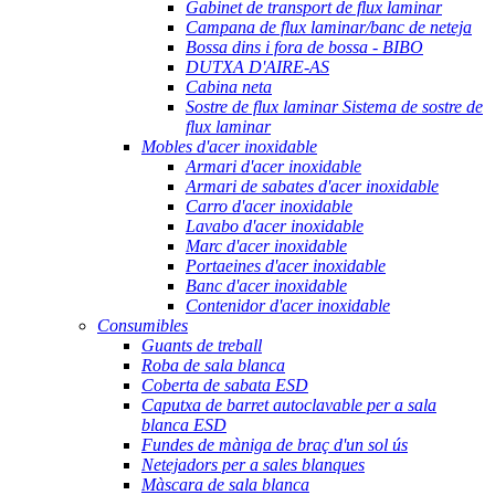
Gabinet de transport de flux laminar
Campana de flux laminar/banc de neteja
Bossa dins i fora de bossa - BIBO
DUTXA D'AIRE-AS
Cabina neta
Sostre de flux laminar Sistema de sostre de
flux laminar
Mobles d'acer inoxidable
Armari d'acer inoxidable
Armari de sabates d'acer inoxidable
Carro d'acer inoxidable
Lavabo d'acer inoxidable
Marc d'acer inoxidable
Portaeines d'acer inoxidable
Banc d'acer inoxidable
Contenidor d'acer inoxidable
Consumibles
Guants de treball
Roba de sala blanca
Coberta de sabata ESD
Caputxa de barret autoclavable per a sala
blanca ESD
Fundes de màniga de braç d'un sol ús
Netejadors per a sales blanques
Màscara de sala blanca