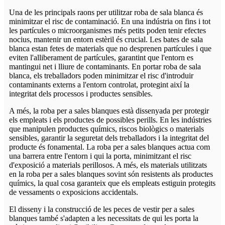
Una de les principals raons per utilitzar roba de sala blanca és
minimitzar el risc de contaminació. En una indústria on fins i tot
les partícules o microorganismes més petits poden tenir efectes
nocius, mantenir un entorn estèril és crucial. Les bates de sala
blanca estan fetes de materials que no desprenen partícules i que
eviten l'alliberament de partícules, garantint que l'entorn es
mantingui net i lliure de contaminants. En portar roba de sala
blanca, els treballadors poden minimitzar el risc d'introduir
contaminants externs a l'entorn controlat, protegint així la
integritat dels processos i productes sensibles.
A més, la roba per a sales blanques està dissenyada per protegir
els empleats i els productes de possibles perills. En les indústries
que manipulen productes químics, riscos biològics o materials
sensibles, garantir la seguretat dels treballadors i la integritat del
producte és fonamental. La roba per a sales blanques actua com
una barrera entre l'entorn i qui la porta, minimitzant el risc
d'exposició a materials perillosos. A més, els materials utilitzats
en la roba per a sales blanques sovint són resistents als productes
químics, la qual cosa garanteix que els empleats estiguin protegits
de vessaments o exposicions accidentals.
El disseny i la construcció de les peces de vestir per a sales
blanques també s'adapten a les necessitats de qui les porta la