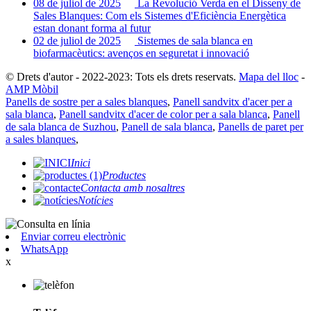
08 de juliol de 2025
La Revolució Verda en el Disseny de
Sales Blanques: Com els Sistemes d'Eficiència Energètica
estan donant forma al futur
02 de juliol de 2025
Sistemes de sala blanca en
biofarmacèutics: avenços en seguretat i innovació
© Drets d'autor - 2022-2023: Tots els drets reservats.
Mapa del lloc
-
AMP Mòbil
Panells de sostre per a sales blanques
,
Panell sandvitx d'acer per a
sala blanca
,
Panell sandvitx d'acer de color per a sala blanca
,
Panell
de sala blanca de Suzhou
,
Panell de sala blanca
,
Panells de paret per
a sales blanques
,
Inici
Productes
Contacta amb nosaltres
Notícies
Enviar correu electrònic
WhatsApp
x