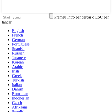
Premeu Intro per cercar o ESC per
tancar
English
French
German
Portuguese
Spanish
Russian
Japanese
Korean
Arabic
Irish
Greek
Turkish
Italian
Danish
Romanian
Indonesian
Czech
Afrikaans
Swedish