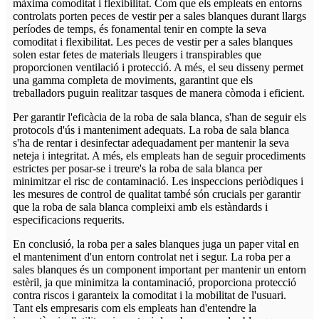
màxima comoditat i flexibilitat. Com que els empleats en entorns
controlats porten peces de vestir per a sales blanques durant llargs
períodes de temps, és fonamental tenir en compte la seva
comoditat i flexibilitat. Les peces de vestir per a sales blanques
solen estar fetes de materials lleugers i transpirables que
proporcionen ventilació i protecció. A més, el seu disseny permet
una gamma completa de moviments, garantint que els
treballadors puguin realitzar tasques de manera còmoda i eficient.
Per garantir l'eficàcia de la roba de sala blanca, s'han de seguir els
protocols d'ús i manteniment adequats. La roba de sala blanca
s'ha de rentar i desinfectar adequadament per mantenir la seva
neteja i integritat. A més, els empleats han de seguir procediments
estrictes per posar-se i treure's la roba de sala blanca per
minimitzar el risc de contaminació. Les inspeccions periòdiques i
les mesures de control de qualitat també són crucials per garantir
que la roba de sala blanca compleixi amb els estàndards i
especificacions requerits.
En conclusió, la roba per a sales blanques juga un paper vital en
el manteniment d'un entorn controlat net i segur. La roba per a
sales blanques és un component important per mantenir un entorn
estèril, ja que minimitza la contaminació, proporciona protecció
contra riscos i garanteix la comoditat i la mobilitat de l'usuari.
Tant els empresaris com els empleats han d'entendre la