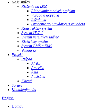
Naše služby
Riešenie na kľúč
Plánovanie a návrh projektu
Výroba a doprava
Inštalácia
Uvedenie do prevádzky a validácia
Konštrukčný systém
Systém HVAC
Systém verejných služieb
Elektrický systém
Systém BMS a EMS
Validácia
Projekt
Prípad
Afrika
Amerika
Ázia
Austrália
Klienti
Správy
Kontaktujte nás
English
Domov