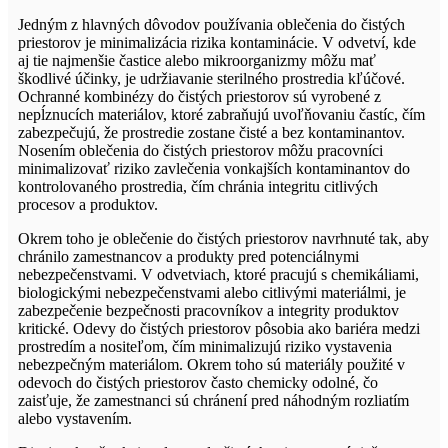
Jedným z hlavných dôvodov používania oblečenia do čistých
priestorov je minimalizácia rizika kontaminácie. V odvetví, kde
aj tie najmenšie častice alebo mikroorganizmy môžu mať
škodlivé účinky, je udržiavanie sterilného prostredia kľúčové.
Ochranné kombinézy do čistých priestorov sú vyrobené z
nepĺznucích materiálov, ktoré zabraňujú uvoľňovaniu častíc, čím
zabezpečujú, že prostredie zostane čisté a bez kontaminantov.
Nosením oblečenia do čistých priestorov môžu pracovníci
minimalizovať riziko zavlečenia vonkajších kontaminantov do
kontrolovaného prostredia, čím chránia integritu citlivých
procesov a produktov.
Okrem toho je oblečenie do čistých priestorov navrhnuté tak, aby
chránilo zamestnancov a produkty pred potenciálnymi
nebezpečenstvami. V odvetviach, ktoré pracujú s chemikáliami,
biologickými nebezpečenstvami alebo citlivými materiálmi, je
zabezpečenie bezpečnosti pracovníkov a integrity produktov
kritické. Odevy do čistých priestorov pôsobia ako bariéra medzi
prostredím a nositeľom, čím minimalizujú riziko vystavenia
nebezpečným materiálom. Okrem toho sú materiály použité v
odevoch do čistých priestorov často chemicky odolné, čo
zaisťuje, že zamestnanci sú chránení pred náhodným rozliatím
alebo vystavením.