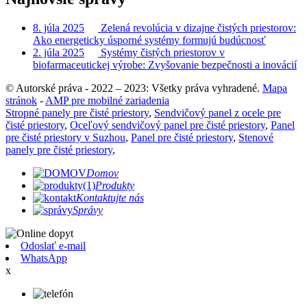
8. júla 2025
Zelená revolúcia v dizajne čistých priestorov:
Ako energeticky úsporné systémy formujú budúcnosť
2. júla 2025
Systémy čistých priestorov v
biofarmaceutickej výrobe: Zvyšovanie bezpečnosti a inovácií
© Autorské práva - 2022 – 2023: Všetky práva vyhradené.
Mapa
stránok
-
AMP pre mobilné zariadenia
Stropné panely pre čisté priestory
,
Sendvičový panel z ocele pre
čisté priestory
,
Oceľový sendvičový panel pre čisté priestory
,
Panel
pre čisté priestory v Suzhou
,
Panel pre čisté priestory
,
Stenové
panely pre čisté priestory
,
Domov
Produkty
Kontaktujte nás
Správy
Odoslať e-mail
WhatsApp
x