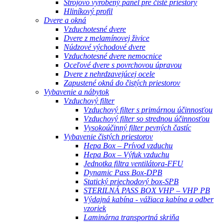
Strojovo vyrobený panel pre čisté priestory
Hliníkový profil
Dvere a okná
Vzduchotesné dvere
Dvere z melamínovej živice
Núdzové východové dvere
Vzduchotesné dvere nemocnice
Oceľové dvere s povrchovou úpravou
Dvere z nehrdzavejúcej ocele
Zapustené okná do čistých priestorov
Vybavenie a nábytok
Vzduchový filter
Vzduchový filter s primárnou účinnosťou
Vzduchový filter so strednou účinnosťou
Vysokoúčinný filter pevných častíc
Vybavenie čistých priestorov
Hepa Box – Prívod vzduchu
Hepa Box – Výfuk vzduchu
Jednotka filtra ventilátora-FFU
Dynamic Pass Box-DPB
Statický priechodový box-SPB
STERILNÁ PASS BOX VHP – VHP PB
Výdajná kabína - vážiaca kabína a odber
vzoriek
Laminárna transportná skriňa