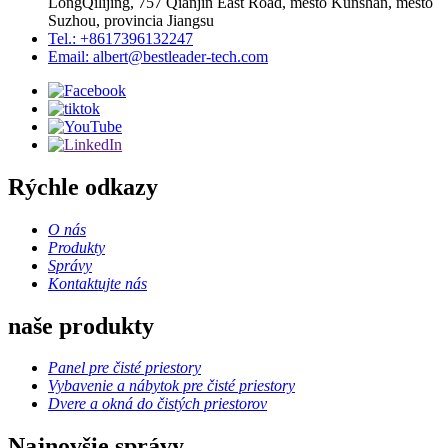
LongQilijing, 757 Qianjin East Road, mesto Kunshan, mesto
Suzhou, provincia Jiangsu
Tel.: +8617396132247
Email: albert@bestleader-tech.com
Rýchle odkazy
O nás
Produkty
Správy
Kontaktujte nás
naše produkty
Panel pre čisté priestory
Vybavenie a nábytok pre čisté priestory
Dvere a okná do čistých priestorov
Najnovšie správy