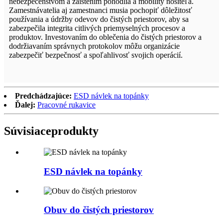
nebezpečenstvom a zaistením pohodlia a mobility nositeľa.
Zamestnávatelia aj zamestnanci musia pochopiť dôležitosť
používania a údržby odevov do čistých priestorov, aby sa
zabezpečila integrita citlivých priemyselných procesov a
produktov. Investovaním do oblečenia do čistých priestorov a
dodržiavaním správnych protokolov môžu organizácie
zabezpečiť bezpečnosť a spoľahlivosť svojich operácií.
Predchádzajúce:
ESD návlek na topánky
Ďalej:
Pracovné rukavice
Súvisiace
produkty
ESD návlek na topánky
Obuv do čistých priestorov