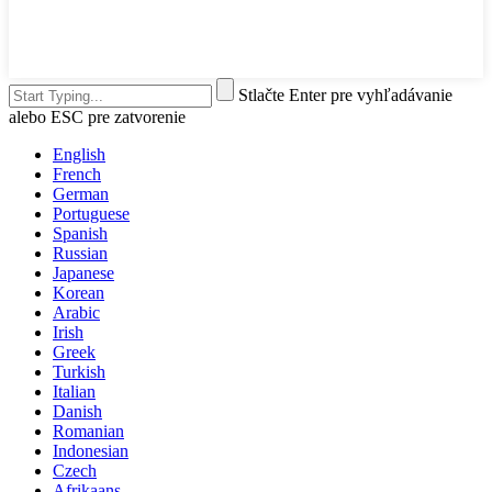
Stlačte Enter pre vyhľadávanie
alebo ESC pre zatvorenie
English
French
German
Portuguese
Spanish
Russian
Japanese
Korean
Arabic
Irish
Greek
Turkish
Italian
Danish
Romanian
Indonesian
Czech
Afrikaans