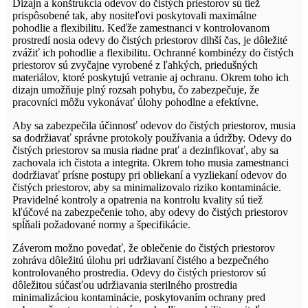
Dizajn a konštrukcia odevov do čistých priestorov sú tiež
prispôsobené tak, aby nositeľovi poskytovali maximálne
pohodlie a flexibilitu. Keďže zamestnanci v kontrolovanom
prostredí nosia odevy do čistých priestorov dlhší čas, je dôležité
zvážiť ich pohodlie a flexibilitu. Ochranné kombinézy do čistých
priestorov sú zvyčajne vyrobené z ľahkých, priedušných
materiálov, ktoré poskytujú vetranie aj ochranu. Okrem toho ich
dizajn umožňuje plný rozsah pohybu, čo zabezpečuje, že
pracovníci môžu vykonávať úlohy pohodlne a efektívne.
Aby sa zabezpečila účinnosť odevov do čistých priestorov, musia
sa dodržiavať správne protokoly používania a údržby. Odevy do
čistých priestorov sa musia riadne prať a dezinfikovať, aby sa
zachovala ich čistota a integrita. Okrem toho musia zamestnanci
dodržiavať prísne postupy pri obliekaní a vyzliekaní odevov do
čistých priestorov, aby sa minimalizovalo riziko kontaminácie.
Pravidelné kontroly a opatrenia na kontrolu kvality sú tiež
kľúčové na zabezpečenie toho, aby odevy do čistých priestorov
spĺňali požadované normy a špecifikácie.
Záverom možno povedať, že oblečenie do čistých priestorov
zohráva dôležitú úlohu pri udržiavaní čistého a bezpečného
kontrolovaného prostredia. Odevy do čistých priestorov sú
dôležitou súčasťou udržiavania sterilného prostredia
minimalizáciou kontaminácie, poskytovaním ochrany pred