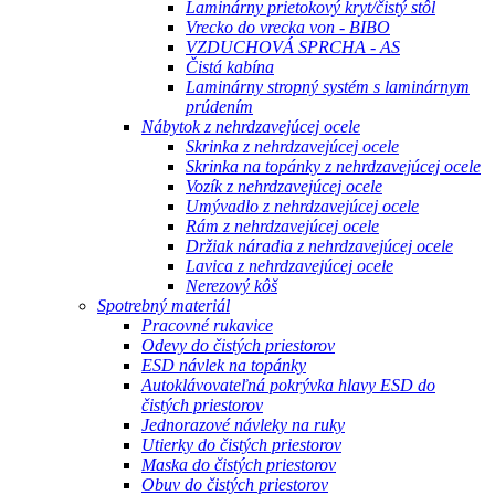
Laminárny prietokový kryt/čistý stôl
Vrecko do vrecka von - BIBO
VZDUCHOVÁ SPRCHA - AS
Čistá kabína
Laminárny stropný systém s laminárnym
prúdením
Nábytok z nehrdzavejúcej ocele
Skrinka z nehrdzavejúcej ocele
Skrinka na topánky z nehrdzavejúcej ocele
Vozík z nehrdzavejúcej ocele
Umývadlo z nehrdzavejúcej ocele
Rám z nehrdzavejúcej ocele
Držiak náradia z nehrdzavejúcej ocele
Lavica z nehrdzavejúcej ocele
Nerezový kôš
Spotrebný materiál
Pracovné rukavice
Odevy do čistých priestorov
ESD návlek na topánky
Autoklávovateľná pokrývka hlavy ESD do
čistých priestorov
Jednorazové návleky na ruky
Utierky do čistých priestorov
Maska do čistých priestorov
Obuv do čistých priestorov