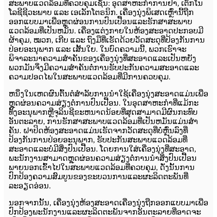
ສະພາບແວດລ້ອມທີ່ຄວບຄຸມເຊັ່ນ: ອຸດສາຫະກຳການຢາ, ເຕັກໂນ
ໂລຊີຊີວະພາບ ແລະ ເອເລັກໂຕຣນິກ. ເຄື່ອງນຸ່ງພິເສດເຫຼົ່ານີ້ຖືກ
ອອກແບບມາເພື່ອຫຼຸດຜ່ອນການປົນເປື້ອນແລະຮັກສາສະພາບ
ແວດລ້ອມທີ່ເປັນຫມັນ. ເຄື່ອງແຕ່ງກາຍໃນຫ້ອງສະອາດປະກອບມີ
ຜ້າຄຸມ, ໝວກ, ເກີບ ແລະ ຖົງມືທີ່ເຮັດດ້ວຍວັດສະດຸທີ່ປ້ອງກັນການ
ປ່ອຍອະນຸພາກ ແລະ ເສັ້ນໃຍ. ໃນບົດຄວາມນີ້, ພວກເຮົາຈະ
ພິຈາລະນາຄວາມສໍາຄັນຂອງເຄື່ອງນຸ່ງທີ່ສະອາດແລະເປັນຫຍັງ
ພວກມັນຈຶ່ງມີຄວາມສໍາຄັນຕໍ່ການຮັບປະກັນຄວາມສະອາດແລະ
ຄວາມປອດໄພໃນສະພາບແວດລ້ອມທີ່ມີການຄວບຄຸມ.
ຫນຶ່ງໃນເຫດຜົນຕົ້ນຕໍສໍາລັບການນໍາໃຊ້ເຄື່ອງນຸ່ງສະອາດແມ່ນເພື່ອ
ຫຼຸດຜ່ອນຄວາມສ່ຽງຕໍ່ການປົນເປື້ອນ. ໃນອຸດສາຫະກໍາທີ່ແມ້ກະ
ທັ້ງອະນຸພາກຫຼືຈຸລິນຊີຂະຫນາດນ້ອຍທີ່ສຸດສາມາດມີຜົນກະທົບ
ອັນຕະລາຍ, ການຮັກສາສະພາບແວດລ້ອມທີ່ເປັນຫມັນແມ່ນສໍາ
ຄັນ. ຝາປິດຫ້ອງສະອາດແມ່ນເຮັດຈາກວັດສະດຸທີ່ບໍ່ຫຼົ່ນລົງທີ່
ປ້ອງກັນການປ່ອຍອະນຸພາກ, ຮັບປະກັນສະພາບແວດລ້ອມທີ່
ສະອາດແລະບໍ່ມີສິ່ງປົນເປື້ອນ. ໂດຍການໃສ່ເຄື່ອງນຸ່ງທີ່ສະອາດ,
ພະນັກງານສາມາດຫຼຸດຜ່ອນຄວາມສ່ຽງຕໍ່ການນໍາສິ່ງປົນເປື້ອນ
ພາຍນອກເຂົ້າໄປໃນສະພາບແວດລ້ອມທີ່ຄວບຄຸມ, ດັ່ງນັ້ນການ
ປົກປ້ອງຄວາມສົມບູນຂອງຂະບວນການແລະຜະລິດຕະພັນທີ່
ລະອຽດອ່ອນ.
ນອກຈາກນັ້ນ, ເຄື່ອງນຸ່ງຫ້ອງສະອາດເຄື່ອງນຸ່ງຖືກອອກແບບມາເພື່ອ
ປົກປ້ອງພະນັກງານແລະຜະລິດຕະພັນຈາກອັນຕະລາຍທີ່ອາດຈະ