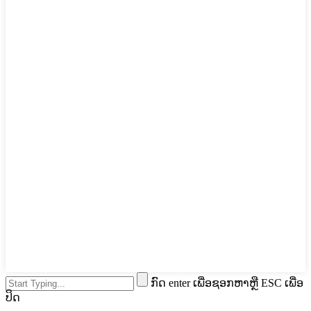
ກົດ enter ເພື່ອຊອກຫາຫຼື ESC ເພື່ອ
ປິດ