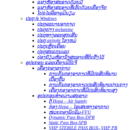
ແຜງຫ້ອງສະອາດດ້ວຍມື
ແຜງຫ້ອງສະອາດທີ່ເຮັດດ້ວຍເຄື່ອງຈັກ
ໂປຣໄຟລ໌ອາລູມິນຽມ
ປະຕູ & Windows
ປະຕູລະບາຍອາກາດ
ປະຕູຢາງ melamine
ປະຕູທາງອອກສຸກເສີນ
ປະຕູ airtight ໂຮງຫມໍ
ປະຕູເຫຼັກເຄືອບ
ປະຕູສະແຕນເລດ
ປ່ອງຢ້ຽມຫ້ອງນໍ້າສະອາດທີ່ຕິດຕັ້ງໄວ້
ອຸປະກອນ ແລະເຄື່ອງເຟີນີເຈີ
ເຄື່ອງກອງອາກາດ
ການກັ່ນຕອງອາກາດທີ່ມີປະສິດທິພາບ
ເບື້ອງຕົ້ນ
ການກັ່ນຕອງອາກາດປະສິດທິພາບປານກາງ
ເຄື່ອງກອງອາກາດທີ່ມີປະສິດທິພາບສູງ
ອຸປະກອນທໍາຄວາມສະອາດ
ຕູ້ Hepa – Air Supply
ກ່ອງ Hepa – ໄອເສຍທາງອາກາດ
ໜ່ວຍກອງພັດລົມ-FFU
Dynamic Pass Box-DPB
Static Pass Box-SPB
VHP STERILE PASS BOX- VHP PB