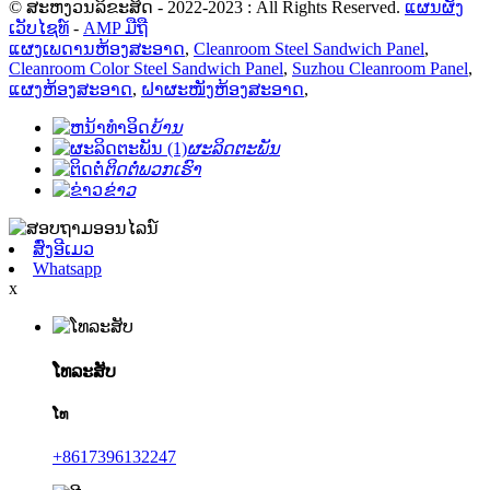
© ສະຫງວນລິຂະສິດ - 2022-2023 : All Rights Reserved.
ແຜນຜັງ
ເວັບໄຊທ໌
-
AMP ມືຖື
ແຜງເພດານຫ້ອງສະອາດ
,
Cleanroom Steel Sandwich Panel
,
Cleanroom Color Steel Sandwich Panel
,
Suzhou Cleanroom Panel
,
ແຜງຫ້ອງສະອາດ
,
ຝາຜະໜັງຫ້ອງສະອາດ
,
ບ້ານ
ຜະລິດຕະພັນ
ຕິດຕໍ່ພວກເຮົາ
ຂ່າວ
ສົ່ງອີເມວ
Whatsapp
x
ໂທລະສັບ
ໂທ
+8617396132247