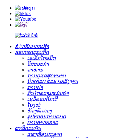
ກ່ຽວກັບພວກເຮົາ
ຂອບເຂດທຸລະກິດ
ເອເລັກໂຕຣນິກ
ວິສະວະກໍາ
ອາຫານ
ການດູແລສຸຂະພາບ
ນິວເຄລຍ ແລະ ພະລັງງານ
ການຢາ
ກົນໄກຄວາມແມ່ນຍໍາ
ເຊມິຄອນດັກເຕີ
ໂຮງໝໍ
ຫ້ອງທົດລອງ
ອຸປະກອນການແພດ
ຍານອາວະກາດ
ຜະລິດຕະພັນ
ແຜງຫ້ອງສະອາດ