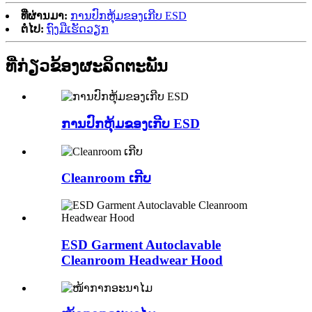
ທີ່ຜ່ານມາ:
ການປົກຫຸ້ມຂອງເກີບ ESD
ຕໍ່ໄປ:
ຖົງມືເຮັດວຽກ
ທີ່ກ່ຽວຂ້ອງ
ຜະ​ລິດ​ຕະ​ພັນ
ການປົກຫຸ້ມຂອງເກີບ ESD
Cleanroom ເກີບ
ESD Garment Autoclavable
Cleanroom Headwear Hood