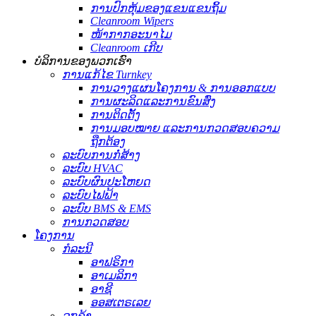
ການປົກຫຸ້ມຂອງແຂນແຂນຖິ້ມ
Cleanroom Wipers
ໜ້າກາກອະນາໄມ
Cleanroom ເກີບ
ບໍລິການຂອງພວກເຮົາ
ການ​ແກ້​ໄຂ Turnkey​
ການວາງແຜນໂຄງການ & ການອອກແບບ
ການຜະລິດແລະການຂົນສົ່ງ
ການຕິດຕັ້ງ
ການມອບໝາຍ ແລະການກວດສອບຄວາມ
ຖືກຕ້ອງ
ລະບົບການກໍ່ສ້າງ
ລະບົບ HVAC
ລະບົບຜົນປະໂຫຍດ
ລະບົບໄຟຟ້າ
ລະບົບ BMS & EMS
ການກວດສອບ
ໂຄງການ
ກໍລະນີ
ອາຟຣິກາ
ອາເມລິກາ
ອາຊີ
ອອສເຕຣເລຍ
ລູກຄ້າ