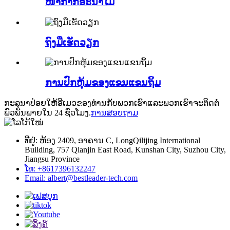
ໜ້າກາກອະນາໄມ
ຖົງມືເຮັດວຽກ
ການປົກຫຸ້ມຂອງແຂນແຂນຖິ້ມ
ກະ​ລຸ​ນາ​ປ່ອຍ​ໃຫ້​ອີ​ເມວ​ຂອງ​ທ່ານ​ກັບ​ພວກ​ເຮົາ​ແລະ​ພວກ​ເຮົາ​ຈະ​ຕິດ​ຕໍ່​
ພົວ​ພັນ​ພາຍ​ໃນ 24 ຊົ່ວ​ໂມງ​.
ການສອບຖາມ
ທີ່ຢູ່: ຫ້ອງ 2409, ອາຄານ C, LongQilijing International
Building, 757 Qianjin East Road, Kunshan City, Suzhou City,
Jiangsu Province
ໂທ: +8617396132247
Email: albert@bestleader-tech.com