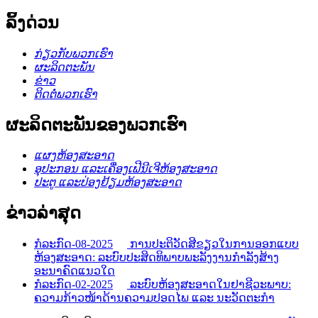
ລິ້ງດ່ວນ
ກ່ຽວກັບພວກເຮົາ
ຜະລິດຕະພັນ
ຂ່າວ
ຕິດຕໍ່ພວກເຮົາ
ຜະລິດຕະພັນຂອງພວກເຮົາ
ແຜງຫ້ອງສະອາດ
ອຸປະກອນ ແລະເຄື່ອງເຟີນີເຈີຫ້ອງສະອາດ
ປະຕູ ແລະປ່ອງຢ້ຽມຫ້ອງສະອາດ
ຂ່າວລ່າສຸດ
ກໍລະກົດ-08-2025
ການປະຕິວັດສີຂຽວໃນການອອກແບບ
ຫ້ອງສະອາດ: ລະບົບປະສິດທິພາບພະລັງງານກໍາລັງສ້າງ
ອະນາຄົດແນວໃດ
ກໍລະກົດ-02-2025
ລະບົບຫ້ອງສະອາດໃນຢາຊີວະພາບ:
ຄວາມກ້າວໜ້າດ້ານຄວາມປອດໄພ ແລະ ນະວັດຕະກໍາ