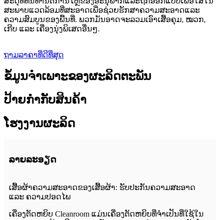
ສະດຸທີ່ທົນທານຕໍ່ການໄຫຼຂອງອະນຸພາກແລະຖືກອອກແບບເພື່ອໃສ່ໃນ
ສະພາບແວດລ້ອມທີ່ສະອາດເພື່ອຊ່ວຍຮັກສາຄວາມສະອາດແລະ
ຄວາມສົມບູນຂອງພື້ນທີ່. ພວກມັນອາດຈະລວມເອົາເສື້ອຄຸມ, ໝວກ,
ເກີບ ແລະ ເຄື່ອງນຸ່ງພິເສດອື່ນໆ.
ຖາມລາຄາທີ່ດີທີ່ສຸດ
ຂໍ້ມູນຈໍາເພາະຂອງຜະລິດຕະພັນ
ປ້າຍກຳກັບສິນຄ້າ
ໂຮງງານຜະລິດ
ລາຍລະອຽດ
ເສື້ອຜ້າຄວາມສະອາດຂອງເສື້ອຜ້າ: ຮັບປະກັນຄວາມສະອາດ
ແລະ ຄວາມປອດໄພ
ເຄື່ອງຕັດຫຍິບ Cleanroom ແມ່ນເຄື່ອງຕັດຫຍິບທີ່ຈຳເປັນທີ່ໃຊ້ໃນ