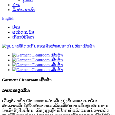
ຂ່າວ
ຕິດຕໍ່ພວກເຮົາ
English
ບ້ານ
ຜະລິດຕະພັນ
ເຄື່ອງບໍລິໂພກ
Garment Cleanroom ເສື້ອຜ້າ
ລາຍ​ລະ​ອຽດ​ສັ້ນ​:
ເຄື່ອງຕັດຫຍິບ Cleanroom ແມ່ນເຄື່ອງນຸ່ງທີ່ອອກແບບມາໂດຍ
ສະເພາະເພື່ອໃສ່ໃນສະພາບແວດລ້ອມທີ່ສະອາດເພື່ອຫຼຸດຜ່ອນການ
ນໍາເອົາສິ່ງປົນເປື້ອນ. ເຄື່ອງນຸ່ງເຫຼົ່ານີ້ປົກກະຕິແລ້ວແມ່ນເຮັດຈາກວັດ