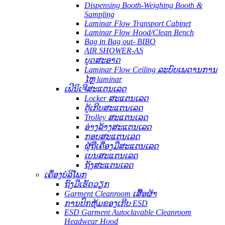
Dispensing Booth-Weighing Booth &
Sampling
Laminar Flow Transport Cabinet
Laminar Flow Hood/Clean Bench
Bag in Bag out- BIBO
AIR SHOWER-AS
ບູດສະອາດ
Laminar Flow Ceiling ລະບົບເພດານການ
ໄຫຼ laminar
ເຟີນິເຈີສະແຕນເລດ
Locker ສະແຕນເລດ
ຕູ້ເກີບສະແຕນເລດ
Trolley ສະແຕນເລດ
ອ່າງລ້າງສະແຕນເລດ
ກອບສະແຕນເລດ
ຜູ້ຖືເຄື່ອງມືສະແຕນເລດ
ເບນສະແຕນເລດ
ຖັງສະແຕນເລດ
ເຄື່ອງບໍລິໂພກ
ຖົງມືເຮັດວຽກ
Garment Cleanroom ເສື້ອຜ້າ
ການປົກຫຸ້ມຂອງເກີບ ESD
ESD Garment Autoclavable Cleanroom
Headwear Hood