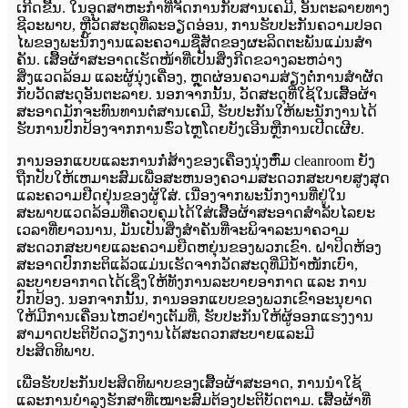
ເກີດຂື້ນ. ໃນອຸດສາຫະກໍາທີ່ຈັດການກັບສານເຄມີ, ອັນຕະລາຍທາງ
ຊີວະພາບ, ຫຼືວັດສະດຸທີ່ລະອຽດອ່ອນ, ການຮັບປະກັນຄວາມປອດ
ໄພຂອງພະນັກງານແລະຄວາມຊື່ສັດຂອງຜະລິດຕະພັນແມ່ນສໍາ
ຄັນ. ເສື້ອຜ້າສະອາດເຮັດໜ້າທີ່ເປັນສິ່ງກີດຂວາງລະຫວ່າງ
ສິ່ງແວດລ້ອມ ແລະຜູ້ນຸ່ງເຄື່ອງ, ຫຼຸດຜ່ອນຄວາມສ່ຽງຕໍ່ການສຳຜັດ
ກັບວັດສະດຸອັນຕະລາຍ. ນອກຈາກນັ້ນ, ວັດສະດຸທີ່ໃຊ້ໃນເສື້ອຜ້າ
ສະອາດມັກຈະທົນທານຕໍ່ສານເຄມີ, ຮັບປະກັນໃຫ້ພະນັກງານໄດ້
ຮັບການປົກປ້ອງຈາກການຮົ່ວໄຫຼໂດຍບັງເອີນຫຼືການເປີດເຜີຍ.
ການ​ອອກ​ແບບ​ແລະ​ການ​ກໍ່​ສ້າງ​ຂອງ​ເຄື່ອງ​ນຸ່ງ​ຫົ່ມ cleanroom ຍັງ​
ຖືກ​ປັບ​ໃຫ້​ເຫມາະ​ສົມ​ເພື່ອ​ສະ​ຫນອງ​ຄວາມ​ສະ​ດວກ​ສະ​ບາຍ​ສູງ​ສຸດ​
ແລະ​ຄວາມ​ຢືດ​ຢຸ່ນ​ຂອງ​ຜູ້​ໃສ່​. ເນື່ອງຈາກພະນັກງານທີ່ຢູ່ໃນ
ສະພາບແວດລ້ອມທີ່ຄວບຄຸມໄດ້ໃສ່ເສື້ອຜ້າສະອາດສໍາລັບໄລຍະ
ເວລາທີ່ຍາວນານ, ມັນເປັນສິ່ງສໍາຄັນທີ່ຈະພິຈາລະນາຄວາມ
ສະດວກສະບາຍແລະຄວາມຍືດຫຍຸ່ນຂອງພວກເຂົາ. ຝາປິດຫ້ອງ
ສະອາດປົກກະຕິແລ້ວແມ່ນເຮັດຈາກວັດສະດຸທີ່ມີນ້ຳໜັກເບົາ,
ລະບາຍອາກາດໄດ້ເຊິ່ງໃຫ້ທັງການລະບາຍອາກາດ ແລະ ການ
ປົກປ້ອງ. ນອກຈາກນັ້ນ, ການອອກແບບຂອງພວກເຂົາອະນຸຍາດ
ໃຫ້ມີການເຄື່ອນໄຫວຢ່າງເຕັມທີ່, ຮັບປະກັນໃຫ້ຜູ້ອອກແຮງງານ
ສາມາດປະຕິບັດວຽກງານໄດ້ສະດວກສະບາຍແລະມີ
ປະສິດທິພາບ.
ເພື່ອຮັບປະກັນປະສິດທິພາບຂອງເສື້ອຜ້າສະອາດ, ການນຳໃຊ້
ແລະການບຳລຸງຮັກສາທີ່ເໝາະສົມຕ້ອງປະຕິບັດຕາມ. ເສື້ອຜ້າທີ່