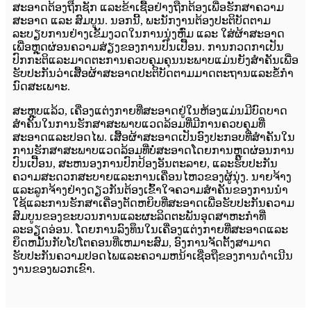
ສະອາດຕ້ອງຖືກຊັກ ແລະຂ້າເຊື້ອຢ່າງຖືກຕ້ອງເພື່ອຮັກສາຄວາມ
ສະອາດ ແລະ ສົມບູນ. ນອກ​ນີ້, ພະນັກງານ​ຕ້ອງ​ປະຕິບັດ​ຕາມ​
ລະບຽບ​ການ​ຢ່າງ​ເຂັ້ມ​ງວດ​ໃນ​ການ​ນຸ່ງ​ຫົ່ມ ​ແລະ ​ໃສ່​ຜ້າ​ສະອາດ​
ເພື່ອ​ຫຼຸດຜ່ອນ​ຄວາມ​ສ່ຽງ​ຂອງ​ການ​ປົນ​ເປື້ອນ. ການກວດກາເປັນ
ປົກກະຕິແລະມາດຕະການຄວບຄຸມຄຸນນະພາບແມ່ນຍັງສໍາຄັນເພື່ອ
ຮັບປະກັນວ່າເສື້ອຜ້າສະອາດປະຕິບັດຕາມມາດຕະຖານແລະຂໍ້ກໍາ
ນົດສະເພາະ.
ສະຫຼຸບແລ້ວ, ເຄື່ອງແຕ່ງກາຍທີ່ສະອາດຢູ່ໃນຫ້ອງແມ່ນມີບົດບາດ
ສໍາຄັນໃນການຮັກສາສະພາບແວດລ້ອມທີ່ມີການຄວບຄຸມທີ່
ສະອາດແລະປອດໄພ. ເສື້ອຜ້າສະອາດເປັນອົງປະກອບທີ່ສໍາຄັນໃນ
ການຮັກສາສະພາບແວດລ້ອມທີ່ບໍ່ສະອາດໂດຍການຫຼຸດຜ່ອນການ
ປົນເປື້ອນ, ສະຫນອງການປົກປ້ອງອັນຕະລາຍ, ແລະຮັບປະກັນ
ຄວາມສະດວກສະບາຍແລະການເຄື່ອນໄຫວຂອງຜູ້ນຸ່ງ. ນາຍຈ້າງ
ແລະລູກຈ້າງຢ່າງດຽວກັນຕ້ອງເຂົ້າໃຈຄວາມສໍາຄັນຂອງການນໍາ
ໃຊ້ແລະການຮັກສາເຄື່ອງຕັດຫຍິບທີ່ສະອາດເພື່ອຮັບປະກັນຄວາມ
ສົມບູນຂອງຂະບວນການແລະຜະລິດຕະພັນອຸດສາຫະກໍາທີ່
ລະອຽດອ່ອນ. ໂດຍການລົງທຶນໃນເຄື່ອງແຕ່ງກາຍທີ່ສະອາດແລະ
ຍຶດຫມັ້ນກັບໂປໂຕຄອນທີ່ເຫມາະສົມ, ອົງການຈັດຕັ້ງສາມາດ
ຮັບປະກັນຄວາມປອດໄພແລະຄວາມຫນ້າເຊື່ອຖືຂອງການດໍາເນີນ
ງານຂອງພວກເຂົາ.