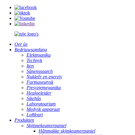
Oer ús
Bedriuwsomfang
Elektroanika
Technyk
Iten
Sûnenssoarch
Nukleêr en enerzjy
Farmaseutysk
Presyzjemeganika
Healgeleider
Sikehûs
Laboratoarium
Medysk apparaat
Loftfeart
Produkten
Skjinnekeamerpaniel
Hânmakke skjinkeamerpaniel