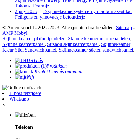
Skjinnekeamerûntwerp: Hoe Enerzjy-effisjinte Systemen de
Takomst Foarmje
2 july 2025
Skjinnekeamersystemen yn biofarmaseutika:
Feiligens en ynnovaasje befoarderje
© Auteursrjocht - 2022-2023: Alle rjochten foarbehâlden.
Sitemap
-
AMP Mobyl
Skjinne keamer plafondpanielen
,
Skjinne keamer muorrepanielen
,
Skjinne keamerpaniel
,
Suzhou skjinkeamerpaniel
,
Skjinnekeamer
Kleur Stiel Sandwichpaniel
,
Skjinnekeamer stielen sandwichpaniel
,
Thús
Produkten
Kontakt mei ús opnimme
Nijs
E-post ferstjoere
Whatsapp
x
Telefoan