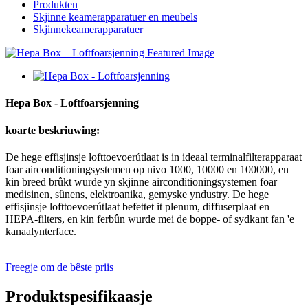
Produkten
Skjinne keamerapparatuer en meubels
Skjinnekeamerapparatuer
Hepa Box - Loftfoarsjenning
koarte beskriuwing:
De hege effisjinsje lofttoevoerútlaat is in ideaal terminalfilterapparaat
foar airconditioningsystemen op nivo 1000, 10000 en 100000, en
kin breed brûkt wurde yn skjinne airconditioningsystemen foar
medisinen, sûnens, elektroanika, gemyske yndustry. De hege
effisjinsje lofttoevoerútlaat befettet it plenum, diffuserplaat en
HEPA-filters, en kin ferbûn wurde mei de boppe- of sydkant fan 'e
kanaalynterface.
Freegje om de bêste priis
Produktspesifikaasje