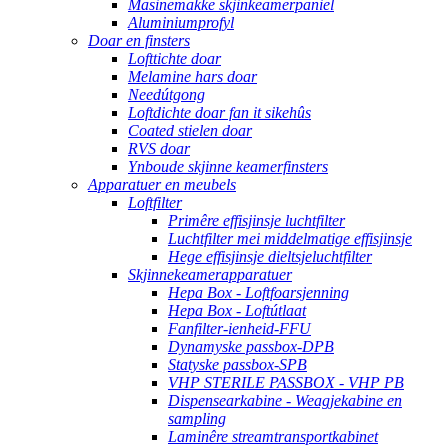
Masinemakke skjinkeamerpaniel
Aluminiumprofyl
Doar en finsters
Lofttichte doar
Melamine hars doar
Needútgong
Loftdichte doar fan it sikehûs
Coated stielen doar
RVS doar
Ynboude skjinne keamerfinsters
Apparatuer en meubels
Loftfilter
Primêre effisjinsje luchtfilter
Luchtfilter mei middelmatige effisjinsje
Hege effisjinsje dieltsjeluchtfilter
Skjinnekeamerapparatuer
Hepa Box - Loftfoarsjenning
Hepa Box - Loftútlaat
Fanfilter-ienheid-FFU
Dynamyske passbox-DPB
Statyske passbox-SPB
VHP STERILE PASSBOX - VHP PB
Dispensearkabine - Weagjekabine en
sampling
Laminêre streamtransportkabinet