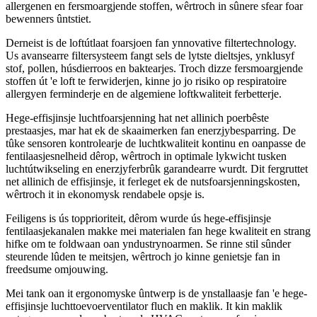
allergenen en fersmoargjende stoffen, wêrtroch in sûnere sfear foar
bewenners ûntstiet.
Derneist is de loftútlaat foarsjoen fan ynnovative filtertechnology.
Us avansearre filtersysteem fangt sels de lytste dieltsjes, ynklusyf
stof, pollen, húsdierroos en baktearjes. Troch dizze fersmoargjende
stoffen út 'e loft te ferwiderjen, kinne jo jo risiko op respiratoire
allergyen ferminderje en de algemiene loftkwaliteit ferbetterje.
Hege-effisjinsje luchtfoarsjenning hat net allinich poerbêste
prestaasjes, mar hat ek de skaaimerken fan enerzjybesparring. De
tûke sensoren kontrolearje de luchtkwaliteit kontinu en oanpasse de
fentilaasjesnelheid dêrop, wêrtroch in optimale lykwicht tusken
luchtútwikseling en enerzjyferbrûk garandearre wurdt. Dit fergruttet
net allinich de effisjinsje, it ferleget ek de nutsfoarsjenningskosten,
wêrtroch it in ekonomysk rendabele opsje is.
Feiligens is ús topprioriteit, dêrom wurde ús hege-effisjinsje
fentilaasjekanalen makke mei materialen fan hege kwaliteit en strang
hifke om te foldwaan oan yndustrynoarmen. Se rinne stil sûnder
steurende lûden te meitsjen, wêrtroch jo kinne genietsje fan in
freedsume omjouwing.
Mei tank oan it ergonomyske ûntwerp is de ynstallaasje fan 'e hege-
effisjinsje luchttoevoerventilator fluch en maklik. It kin maklik