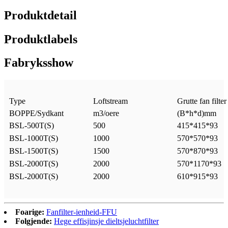
Produktdetail
Produktlabels
Fabryksshow
Type
Loftstream
Grutte fan filter
BOPPE/Sydkant
m3/oere
(B*h*d)mm
BSL-500T(S)
500
415*415*93
BSL-1000T(S)
1000
570*570*93
BSL-1500T(S)
1500
570*870*93
BSL-2000T(S)
2000
570*1170*93
BSL-2000T(S)
2000
610*915*93
Foarige:
Fanfilter-ienheid-FFU
Folgjende:
Hege effisjinsje dieltsjeluchtfilter