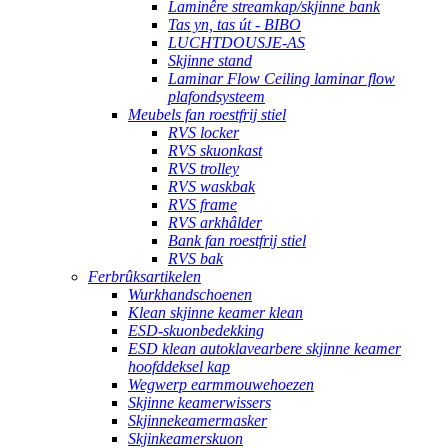
Laminêre streamkap/skjinne bank
Tas yn, tas út - BIBO
LUCHTDOUSJE-AS
Skjinne stand
Laminar Flow Ceiling laminar flow
plafondsysteem
Meubels fan roestfrij stiel
RVS locker
RVS skuonkast
RVS trolley
RVS waskbak
RVS frame
RVS arkhâlder
Bank fan roestfrij stiel
RVS bak
Ferbrûksartikelen
Wurkhandschoenen
Klean skjinne keamer klean
ESD-skuonbedekking
ESD klean autoklavearbere skjinne keamer
hoofddeksel kap
Wegwerp earmmouwehoezen
Skjinne keamerwissers
Skjinnekeamermasker
Skjinkeamerskuon