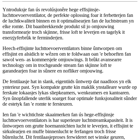
Yntroduksje fan ús revolúsjonêre hege effisjinsje-
luchttoevoerventilator, de perfekte oplossing foar it ferbetterjen fan
de luchtkwaliteit binnen en it optimalisearjen fan de luchtstream yn
elke romte. Dit baanbrekkende produkt sil jo omjouwing
transformearje troch skjinne, frisse loft te leverjen en tagelyk it
enerzjyferbrûk te ferminderjen.
Heech-effisjinte luchttoevoerventilators binne ûntworpen om
effisjint en alsidich te wêzen om te foldwaan oan 'e behoeften fan
sawol wen- as kommersjele omjouwings. It brûkt avansearre
technology om in trochgeande stream fan skjinne loft te
garandearjen foar in sûnere en nofliker omjouwing.
De fentilaasje hat in slank, eigentiids ûntwerp dat naadloos yn elk
ynterieur past. Syn kompakte grutte kin maklik ynstalleare wurde op
ferskate lokaasjes lykas sliepkeamers, wenkeamers en kantoaren.
Syn ûnopfallende uterlik soarget foar optimale funksjonaliteit sûnder
de estetyk fan 'e romte te fersteuren.
Ien fan 'e wichtichste skaaimerken fan ús hege-effisjinsje
luchttoevoerventilators is har superieure luchtstreamkapasiteit. It is
ûntworpen om grutte hoemannichten lucht te leverjen, it effisjint te
sirkulearjen en muffe binnenlucht te ferfangen troch frisse
bûtenlucht. Dit fentilaasjeproses ferwideret net winske geuren,