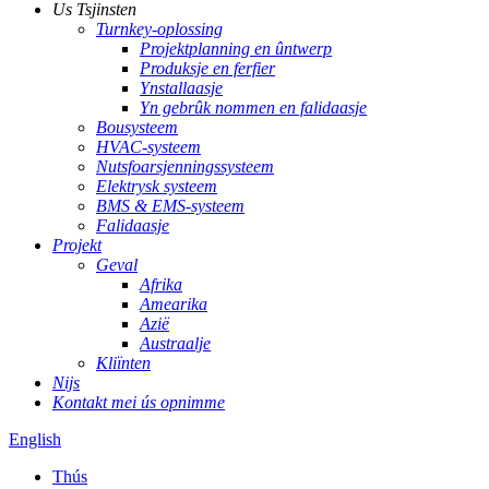
Us Tsjinsten
Turnkey-oplossing
Projektplanning en ûntwerp
Produksje en ferfier
Ynstallaasje
Yn gebrûk nommen en falidaasje
Bousysteem
HVAC-systeem
Nutsfoarsjenningssysteem
Elektrysk systeem
BMS & EMS-systeem
Falidaasje
Projekt
Geval
Afrika
Amearika
Azië
Austraalje
Kliïnten
Nijs
Kontakt mei ús opnimme
English
Thús