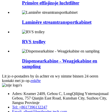
Primêre effisjinsje luchtfilter
Laminêre streamtransportkabinet
RVS trolley
Dispensearkabine - Weagjekabine en
sampling
Lit jo e-postadres by ús achter en wy nimme binnen 24 oeren
kontakt mei jo op.
enkête
Adres: Keamer 2409, Gebou C, LongQilijing Ynternasjonaal
Gebou, 757 Qianjin East Road, Kunshan City, Suzhou City,
Jiangsu Provinsje
Tel: +8617396132247
Email: albert@bestleader-tech.com