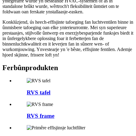
yntegrearre wurde yn besteande HVAC-systemen of as in
standalone brûkt wurde, wêrtroch't fleksibiliteit ûntstiet om te
foldwaan oan ferskate ynstallaasje-easken.
Konklúzjend, ús heech-effisjinte tafoeging fan luchtventilen binne in
ûnmisbere tafoeging oan elke ynterieurromte. Mei syn superieure
prestaasjes, stijlvolle ûntwerp en enerzjybesparjende funksjes biedt it
in ûnfergelykbere oplossing foar it ferbetterjen fan de
binnenluchtkwaliteit en it leverjen fan in sûnere wen- of
wurkomjouwing. Ynvestearje yn 'e bêste, effisjinte fentilen. Ademje
hjoed skjinne, frissere loft yn!
Ferbûn
produkten
RVS tafel
RVS frame