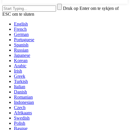
Druk op Enter om te sykjen of
ESC om te sluten
English
French
German
Portuguese
Spanish
Russian
Japanese
Korean
Arabic
Irish
Greek
Turkish
Italian
Danish
Romanian
Indonesian
Czech
Afrikaans
Swedish
Polish
Basque