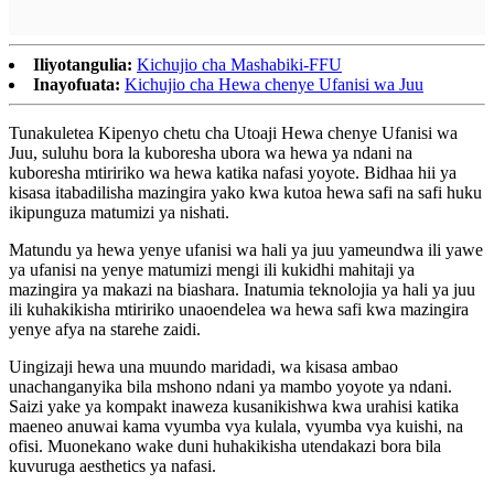
Iliyotangulia:
Kichujio cha Mashabiki-FFU
Inayofuata:
Kichujio cha Hewa chenye Ufanisi wa Juu
Tunakuletea Kipenyo chetu cha Utoaji Hewa chenye Ufanisi wa
Juu, suluhu bora la kuboresha ubora wa hewa ya ndani na
kuboresha mtiririko wa hewa katika nafasi yoyote. Bidhaa hii ya
kisasa itabadilisha mazingira yako kwa kutoa hewa safi na safi huku
ikipunguza matumizi ya nishati.
Matundu ya hewa yenye ufanisi wa hali ya juu yameundwa ili yawe
ya ufanisi na yenye matumizi mengi ili kukidhi mahitaji ya
mazingira ya makazi na biashara. Inatumia teknolojia ya hali ya juu
ili kuhakikisha mtiririko unaoendelea wa hewa safi kwa mazingira
yenye afya na starehe zaidi.
Uingizaji hewa una muundo maridadi, wa kisasa ambao
unachanganyika bila mshono ndani ya mambo yoyote ya ndani.
Saizi yake ya kompakt inaweza kusanikishwa kwa urahisi katika
maeneo anuwai kama vyumba vya kulala, vyumba vya kuishi, na
ofisi. Muonekano wake duni huhakikisha utendakazi bora bila
kuvuruga aesthetics ya nafasi.