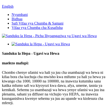
English
Nyumbani
Bidhaa
Safi Vifaa vya Chumba & Samani
Vifaa vya Chumba cha Kusafisha
Sanduku la Hepa - Ugavi wa Hewa
maelezo mafupi:
Chombo chenye ufanisi wa hali ya juu cha usambazaji wa hewa ni
kifaa bora cha kuchuja cha mwisho kwa mifumo ya hali ya hewa ya
kiwango cha 1000, 10000 na 100000, na inaweza kutumika sana
katika mfumo safi wa kiyoyozi kwa dawa, afya, umeme, tasnia ya
kemikali. Sehemu ya usambazaji wa hewa yenye ufanisi wa juu ina
plenamu, sahani ya diffuser na vichujio vya HEPA, na inaweza
kuunganishwa kwenye sehemu ya juu au upande wa kiolesura cha
mfereji.