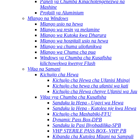
Paneli ya Chumba Kinachotengenezwa na
Mashine
Profaili ya Aluminium
Mlango na Windows
Mlango usio na hewa
Mlango wa resin ya melamine
Mlango wa Kutoka kwa Dharura
Mlango wa hospitali usio na hewa
Mlango wa chuma uliofunikwa
Mlango wa Chuma cha pua
Windows ya Chumba cha Kusafisha
kilichowekwa kwenye Flush
Vifaa na Samani
Kichujio cha Hewa
Kichujio cha Hewa cha Ufanisi Msingi
Kichujio cha hewa cha ufanisi wa kati
Kichujio cha Hewa chenye Ufanisi wa Juu
Vifaa vya Chumba cha Kusafisha
Sanduku la Hepa - Ugavi wa Hewa
Sanduku la Hepa - Kutolea nje kwa Hewa
Kichujio cha Mashabiki-FFU
Dynamic Pass Box-DPB
Sanduku la Pasi Iliyobadilika-SPB
VHP STERILE PASS BOX- VHP PB
Kibanda cha Kutolea Mizani na Sampuli