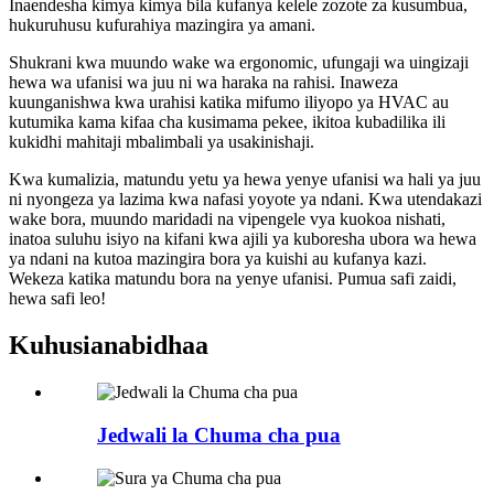
Inaendesha kimya kimya bila kufanya kelele zozote za kusumbua,
hukuruhusu kufurahiya mazingira ya amani.
Shukrani kwa muundo wake wa ergonomic, ufungaji wa uingizaji
hewa wa ufanisi wa juu ni wa haraka na rahisi. Inaweza
kuunganishwa kwa urahisi katika mifumo iliyopo ya HVAC au
kutumika kama kifaa cha kusimama pekee, ikitoa kubadilika ili
kukidhi mahitaji mbalimbali ya usakinishaji.
Kwa kumalizia, matundu yetu ya hewa yenye ufanisi wa hali ya juu
ni nyongeza ya lazima kwa nafasi yoyote ya ndani. Kwa utendakazi
wake bora, muundo maridadi na vipengele vya kuokoa nishati,
inatoa suluhu isiyo na kifani kwa ajili ya kuboresha ubora wa hewa
ya ndani na kutoa mazingira bora ya kuishi au kufanya kazi.
Wekeza katika matundu bora na yenye ufanisi. Pumua safi zaidi,
hewa safi leo!
Kuhusiana
bidhaa
Jedwali la Chuma cha pua