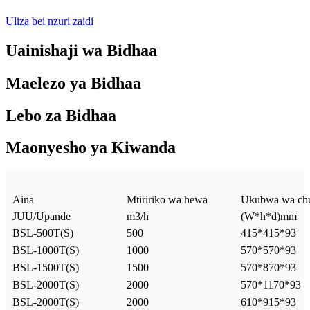
Uliza bei nzuri zaidi
Uainishaji wa Bidhaa
Maelezo ya Bidhaa
Lebo za Bidhaa
Maonyesho ya Kiwanda
Aina
Mtiririko wa hewa
Ukubwa wa chu
JUU/Upande
m3/h
(W*h*d)mm
BSL-500T(S)
500
415*415*93
BSL-1000T(S)
1000
570*570*93
BSL-1500T(S)
1500
570*870*93
BSL-2000T(S)
2000
570*1170*93
BSL-2000T(S)
2000
610*915*93