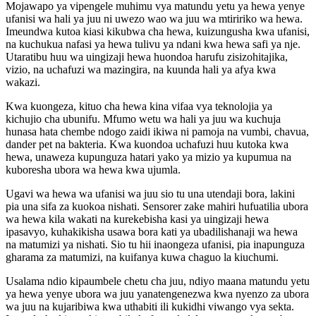
Mojawapo ya vipengele muhimu vya matundu yetu ya hewa yenye
ufanisi wa hali ya juu ni uwezo wao wa juu wa mtiririko wa hewa.
Imeundwa kutoa kiasi kikubwa cha hewa, kuizungusha kwa ufanisi,
na kuchukua nafasi ya hewa tulivu ya ndani kwa hewa safi ya nje.
Utaratibu huu wa uingizaji hewa huondoa harufu zisizohitajika,
vizio, na uchafuzi wa mazingira, na kuunda hali ya afya kwa
wakazi.
Kwa kuongeza, kituo cha hewa kina vifaa vya teknolojia ya
kichujio cha ubunifu. Mfumo wetu wa hali ya juu wa kuchuja
hunasa hata chembe ndogo zaidi ikiwa ni pamoja na vumbi, chavua,
dander pet na bakteria. Kwa kuondoa uchafuzi huu kutoka kwa
hewa, unaweza kupunguza hatari yako ya mizio ya kupumua na
kuboresha ubora wa hewa kwa ujumla.
Ugavi wa hewa wa ufanisi wa juu sio tu una utendaji bora, lakini
pia una sifa za kuokoa nishati. Sensorer zake mahiri hufuatilia ubora
wa hewa kila wakati na kurekebisha kasi ya uingizaji hewa
ipasavyo, kuhakikisha usawa bora kati ya ubadilishanaji wa hewa
na matumizi ya nishati. Sio tu hii inaongeza ufanisi, pia inapunguza
gharama za matumizi, na kuifanya kuwa chaguo la kiuchumi.
Usalama ndio kipaumbele chetu cha juu, ndiyo maana matundu yetu
ya hewa yenye ubora wa juu yanatengenezwa kwa nyenzo za ubora
wa juu na kujaribiwa kwa uthabiti ili kukidhi viwango vya sekta.