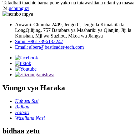
Tafadhali tuachie barua pepe yako na tutawasiliana ndani ya masaa
24.
uchunguzi
Anwani: Chumba 2409, Jengo C, Jengo la Kimataifa la
LongQilijing, 757 Barabara ya Mashariki ya Qianjin, Jiji la
Kunshan, Mji wa Suzhou, Mkoa wa Jiangsu
Simu: +8617396132247
Email: albert@bestleader-tech.com
Viungo vya Haraka
Kuhusu Sisi
Bidhaa
Habari
Wasiliana Nasi
bidhaa zetu