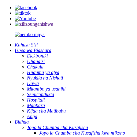
Kuhusu Sisi
Upeo wa Biashara
Elektroniki
Uhandisi
Chakula
Huduma ya afya
Nyuklia na Nishati
Dawa
Mitambo ya usahihi
Semicondukta
Hospitali
Maabara
Kifaa cha Matibabu
Anga
Bidhaa
Jopo la Chumba cha Kusafisha
Jopo la Chumba cha Kusafisha kwa mikono