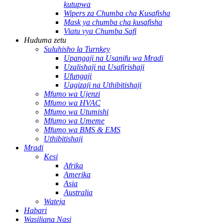
kutupwa
Wipers za Chumba cha Kusafisha
Mask ya chumba cha kusafisha
Viatu vya Chumba Safi
Huduma zetu
Suluhisho la Turnkey
Upangaji na Usanifu wa Mradi
Uzalishaji na Usafirishaji
Ufungaji
Uagizaji na Uthibitishaji
Mfumo wa Ujenzi
Mfumo wa HVAC
Mfumo wa Utumishi
Mfumo wa Umeme
Mfumo wa BMS & EMS
Uthibitishaji
Mradi
Kesi
Afrika
Amerika
Asia
Australia
Wateja
Habari
Wasiliana Nasi