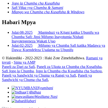
Jopo la Chumba cha Kusafisha
Safi Vifaa vya Chumba & Samani
Mlango wa Chumba cha Kusafisha & Windows
Habari Mpya
Julai-08-2025
Mapinduzi ya Kijani katika Ubunifu wa
Chumba Safi: Jinsi Mifumo Inayotumia Nishati
Inayotengeneza Wakati Ujao
Julai-02-2025
Mifumo ya Chumba Safi katika Madawa ya
Dawa: Kuendeleza Usalama na Ubunifu
© Hakimiliki - 2022-2023 : Haki Zote Zimehifadhiwa.
Ramani ya
tovuti
-
Simu ya AMP
Paneli za Dari za Safi
,
Paneli za Ukuta za Chumba cha Kusafisha
,
Safi Jopo la Chumba
,
Jopo la Chumba cha Kusafisha cha Suzhou
,
Paneli ya Sandwichi ya Chuma ya Rangi ya Safi
,
Paneli ya
Sandwichi ya Chuma cha Safi
,
Nyumbani
Bidhaa
Wasiliana Nasi
Habari