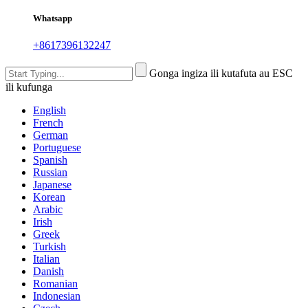
Whatsapp
+8617396132247
Gonga ingiza ili kutafuta au ESC
ili kufunga
English
French
German
Portuguese
Spanish
Russian
Japanese
Korean
Arabic
Irish
Greek
Turkish
Italian
Danish
Romanian
Indonesian