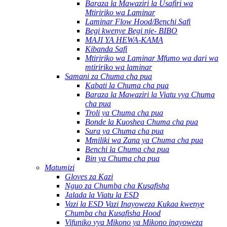
Baraza la Mawaziri la Usafiri wa
Mtiririko wa Laminar
Laminar Flow Hood/Benchi Safi
Begi kwenye Begi nje- BIBO
MAJI YA HEWA-KAMA
Kibanda Safi
Mtiririko wa Laminar Mfumo wa dari wa
mtiririko wa laminar
Samani za Chuma cha pua
Kabati la Chuma cha pua
Baraza la Mawaziri la Viatu vya Chuma
cha pua
Troli ya Chuma cha pua
Bonde la Kuoshea Chuma cha pua
Sura ya Chuma cha pua
Mmiliki wa Zana ya Chuma cha pua
Benchi la Chuma cha pua
Bin ya Chuma cha pua
Matumizi
Gloves za Kazi
Nguo za Chumba cha Kusafisha
Jalada la Viatu la ESD
Vazi la ESD Vazi Inayoweza Kukaa kwenye
Chumba cha Kusafisha Hood
Vifuniko vya Mikono ya Mikono inayoweza