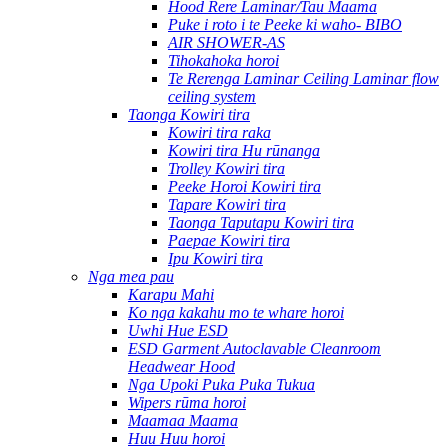
Hood Rere Laminar/Tau Maama
Puke i roto i te Peeke ki waho- BIBO
AIR SHOWER-AS
Tihokahoka horoi
Te Rerenga Laminar Ceiling Laminar flow
ceiling system
Taonga Kowiri tira
Kowiri tira raka
Kowiri tira Hu rūnanga
Trolley Kowiri tira
Peeke Horoi Kowiri tira
Tapare Kowiri tira
Taonga Taputapu Kowiri tira
Paepae Kowiri tira
Ipu Kowiri tira
Nga mea pau
Karapu Mahi
Ko nga kakahu mo te whare horoi
Uwhi Hue ESD
ESD Garment Autoclavable Cleanroom
Headwear Hood
Nga Upoki Puka Puka Tukua
Wipers rūma horoi
Maamaa Maama
Huu Huu horoi