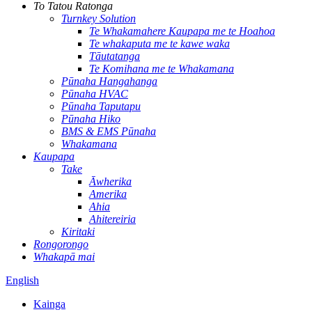
To Tatou Ratonga
Turnkey Solution
Te Whakamahere Kaupapa me te Hoahoa
Te whakaputa me te kawe waka
Tāutatanga
Te Komihana me te Whakamana
Pūnaha Hangahanga
Pūnaha HVAC
Pūnaha Taputapu
Pūnaha Hiko
BMS & EMS Pūnaha
Whakamana
Kaupapa
Take
Āwherika
Amerika
Ahia
Ahitereiria
Kiritaki
Rongorongo
Whakapā mai
English
Kainga