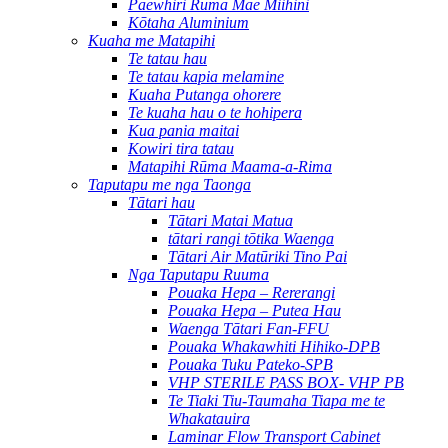
Paewhiri Rūma Mae Miihini
Kōtaha Aluminium
Kuaha me Matapihi
Te tatau hau
Te tatau kapia melamine
Kuaha Putanga ohorere
Te kuaha hau o te hohipera
Kua pania maitai
Kowiri tira tatau
Matapihi Rūma Maama-a-Rima
Taputapu me nga Taonga
Tātari hau
Tātari Matai Matua
tātari rangi tōtika Waenga
Tātari Air Matūriki Tino Pai
Nga Taputapu Ruuma
Pouaka Hepa – Rererangi
Pouaka Hepa – Putea Hau
Waenga Tātari Fan-FFU
Pouaka Whakawhiti Hihiko-DPB
Pouaka Tuku Pateko-SPB
VHP STERILE PASS BOX- VHP PB
Te Tiaki Tiu-Taumaha Tiapa me te
Whakatauira
Laminar Flow Transport Cabinet