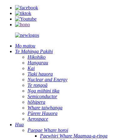
Mo matou
Te Mahinga Pakihi
Hikohiko
Hangarau
Kai
Tiaki hauora
Nuclear and Energy
Te rongoā
Nga miihini tika
Semiconductor
hōhipera
Whare taiwhanga
Pūrere Hauora
Aerospace
Hua
Paepae Whare horoi
Paewhiri Whare Maamaa-a-ringa