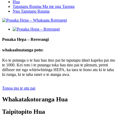
Hua
Taputapu Ruuma Ma me nga Taonga
Nga Taputapu Ruuma
Pouaka Hepa – Rererangi
whakaahuatanga poto:
Ko te putanga o te hau hau tino pai he taputapu tātari kapeka pai mo
te 1000. Kei roto i te putanga toka hau tino pai te plenum, pereti
diffuser me nga whiriwhiringa HEPA, ka taea te hono atu ki te taha
ki runga, ki te taha ranei o te atanga awa.
Tonoa mo te utu pai
Whakatakotoranga Hua
Taipitopito Hua