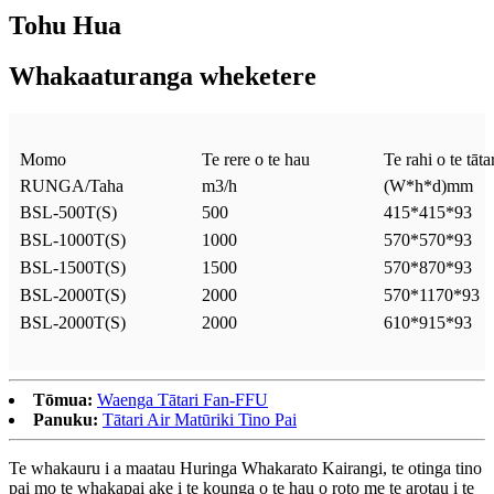
Tohu Hua
Whakaaturanga wheketere
Momo
Te rere o te hau
Te rahi o te tāta
RUNGA/Taha
m3/h
(W*h*d)mm
BSL-500T(S)
500
415*415*93
BSL-1000T(S)
1000
570*570*93
BSL-1500T(S)
1500
570*870*93
BSL-2000T(S)
2000
570*1170*93
BSL-2000T(S)
2000
610*915*93
Tōmua:
Waenga Tātari Fan-FFU
Panuku:
Tātari Air Matūriki Tino Pai
Te whakauru i a maatau Huringa Whakarato Kairangi, te otinga tino
pai mo te whakapai ake i te kounga o te hau o roto me te arotau i te