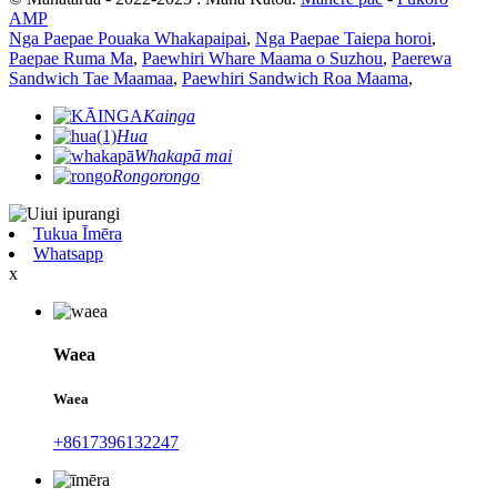
AMP
Nga Paepae Pouaka Whakapaipai
,
Nga Paepae Taiepa horoi
,
Paepae Ruma Ma
,
Paewhiri Whare Maama o Suzhou
,
Paerewa
Sandwich Tae Maamaa
,
Paewhiri Sandwich Roa Maama
,
Kainga
Hua
Whakapā mai
Rongorongo
Tukua Īmēra
Whatsapp
x
Waea
Waea
+8617396132247