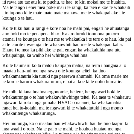
iti rawa atu tae atu ki te puehu, te hae, te kiri mokai me te huakita.
Ma te tango i enei mea poke mai i te rangi, ka taea e koe te whakaiti
i to tupono ki te mate mate mate manawa me te whakapai ake i te
kounga o te hau.
Ko te tuku hau-a-rangi e kore noa he mahi pai, engari he ahuatanga
ano hoki mo te penapena hiko. Ka aro turuki tonu ona pukoro
atamai i te kounga o te hau me te whakatika i te tere o te hau, kia pai
ai te taurite i waenga i te whakawhiti hau me te whakapau kaha.
Ehara i te mea ka piki ake te pai, engari ka whakaitihia nga utu
whaipainga, ka waiho hei whiringa whai hua.
Ko te haumaru ko ta matou kaupapa matua, na reira i hangaia ai o
maatau hau-nui me nga rawa o te kounga teitei, ka tino
whakamatauria kia tutuki nga paerewa ahumahi. Ka oma marie me
te kore e haruru whakararuraru, e pai ai koe ki te noho humarie.
He mihi ki tana hoahoa ergonomic, he tere, he ngawari hoki te
whakaurunga o te hau whakawhiwhinga teitei. Ka taea te whakauru
ngawari ki roto i nga punaha HVAC o naianei, ka whakamahia
ranei hei tu-kotahi, ma te ngawari ki te whakatutuki i nga momo
whakaritenga whakaurunga.
Hei mutunga, ko o maatau hau whakawhiwhi hau he tino taapiri ki
nga waahi o roto. Na te pai o te mahi, te hoahoa huatau me nga