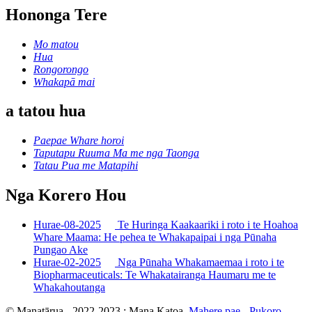
Hononga Tere
Mo matou
Hua
Rongorongo
Whakapā mai
a tatou hua
Paepae Whare horoi
Taputapu Ruuma Ma me nga Taonga
Tatau Pua me Matapihi
Nga Korero Hou
Hurae-08-2025
Te Huringa Kaakaariki i roto i te Hoahoa
Whare Maama: He pehea te Whakapaipai i nga Pūnaha
Pungao Ake
Hurae-02-2025
Nga Pūnaha Whakamaemaa i roto i te
Biopharmaceuticals: Te Whakatairanga Haumaru me te
Whakahoutanga
© Manatārua - 2022-2023 : Mana Katoa.
Mahere pae
-
Pukoro