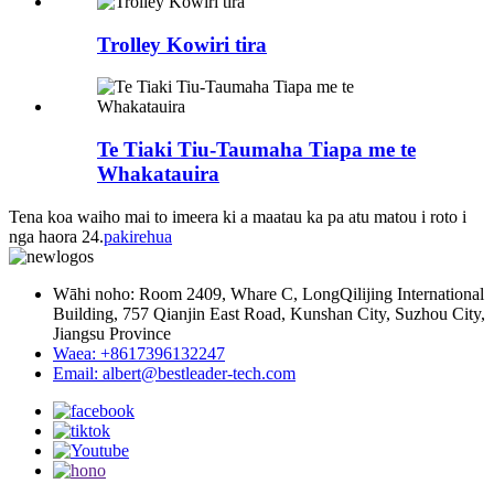
Trolley Kowiri tira
Te Tiaki Tiu-Taumaha Tiapa me te
Whakatauira
Tena koa waiho mai to imeera ki a maatau ka pa atu matou i roto i
nga haora 24.
pakirehua
Wāhi noho: Room 2409, Whare C, LongQilijing International
Building, 757 Qianjin East Road, Kunshan City, Suzhou City,
Jiangsu Province
Waea: +8617396132247
Email: albert@bestleader-tech.com