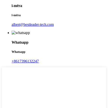
ī-mēra
ī-mēra
albert@bestleader-tech.com
Whatsapp
Whatsapp
+8617396132247