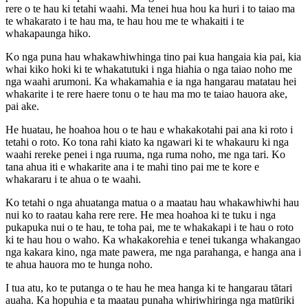
rere o te hau ki tetahi waahi. Ma tenei hua hou ka huri i to taiao ma
te whakarato i te hau ma, te hau hou me te whakaiti i te
whakapaunga hiko.
Ko nga puna hau whakawhiwhinga tino pai kua hangaia kia pai, kia
whai kiko hoki ki te whakatutuki i nga hiahia o nga taiao noho me
nga waahi arumoni. Ka whakamahia e ia nga hangarau matatau hei
whakarite i te rere haere tonu o te hau ma mo te taiao hauora ake,
pai ake.
He huatau, he hoahoa hou o te hau e whakakotahi pai ana ki roto i
tetahi o roto. Ko tona rahi kiato ka ngawari ki te whakauru ki nga
waahi rereke penei i nga ruuma, nga ruma noho, me nga tari. Ko
tana ahua iti e whakarite ana i te mahi tino pai me te kore e
whakararu i te ahua o te waahi.
Ko tetahi o nga ahuatanga matua o a maatau hau whakawhiwhi hau
nui ko to raatau kaha rere rere. He mea hoahoa ki te tuku i nga
pukapuka nui o te hau, te toha pai, me te whakakapi i te hau o roto
ki te hau hou o waho. Ka whakakorehia e tenei tukanga whakangao
nga kakara kino, nga mate pawera, me nga parahanga, e hanga ana i
te ahua hauora mo te hunga noho.
I tua atu, ko te putanga o te hau he mea hanga ki te hangarau tātari
auaha. Ka hopuhia e ta maatau punaha whiriwhiringa nga matūriki