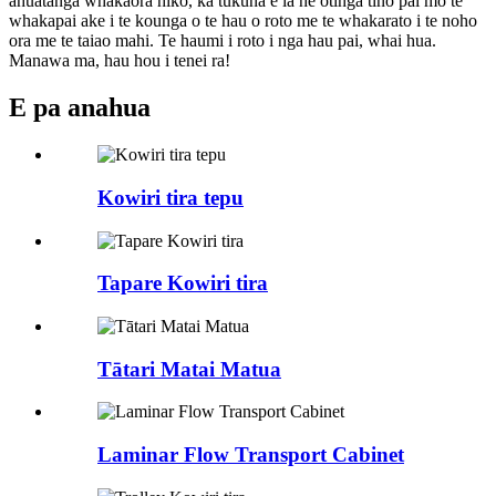
ahuatanga whakaora hiko, ka tukuna e ia he otinga tino pai mo te
whakapai ake i te kounga o te hau o roto me te whakarato i te noho
ora me te taiao mahi. Te haumi i roto i nga hau pai, whai hua.
Manawa ma, hau hou i tenei ra!
E pa ana
hua
Kowiri tira tepu
Tapare Kowiri tira
Tātari Matai Matua
Laminar Flow Transport Cabinet