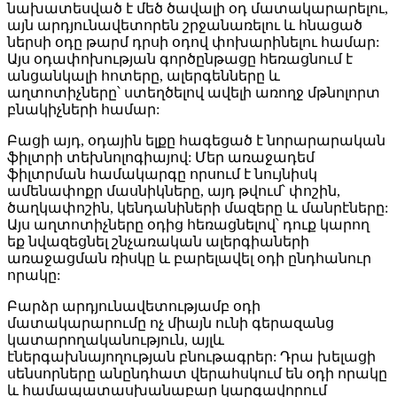
նախատեսված է մեծ ծավալի օդ մատակարարելու,
այն արդյունավետորեն շրջանառելու և հնացած
ներսի օդը թարմ դրսի օդով փոխարինելու համար:
Այս օդափոխության գործընթացը հեռացնում է
անցանկալի հոտերը, ալերգենները և
աղտոտիչները՝ ստեղծելով ավելի առողջ մթնոլորտ
բնակիչների համար:
Բացի այդ, օդային ելքը հագեցած է նորարարական
ֆիլտրի տեխնոլոգիայով: Մեր առաջադեմ
ֆիլտրման համակարգը որսում է նույնիսկ
ամենափոքր մասնիկները, այդ թվում՝ փոշին,
ծաղկափոշին, կենդանիների մազերը և մանրէները:
Այս աղտոտիչները օդից հեռացնելով՝ դուք կարող
եք նվազեցնել շնչառական ալերգիաների
առաջացման ռիսկը և բարելավել օդի ընդհանուր
որակը:
Բարձր արդյունավետությամբ օդի
մատակարարումը ոչ միայն ունի գերազանց
կատարողականություն, այլև
էներգախնայողության բնութագրեր: Դրա խելացի
սենսորները անընդհատ վերահսկում են օդի որակը
և համապատասխանաբար կարգավորում