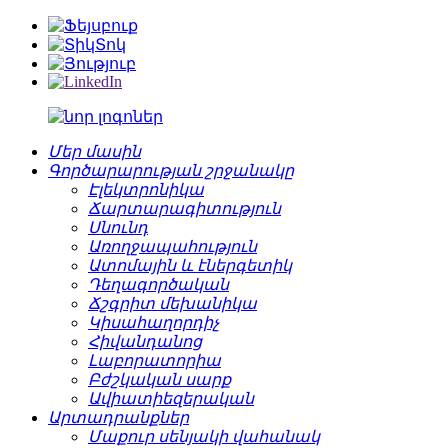
Մեր մասին
Գործարարության շրջանակը
Էլեկտրոնիկա
Ճարտարագիտություն
Սնունդ
Առողջապահություն
Ատոմային և էներգետիկ
Դեղագործական
Ճշգրիտ մեխանիկա
Կիսահաղորդիչ
Հիվանդանոց
Լաբորատորիա
Բժշկական սարք
Ավիատիեզերական
Արտադրանքներ
Մաքուր սենյակի վահանակ