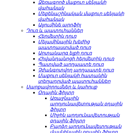
Ձեռագործ մաքուր սենյակի
վահանակ
Մեքենաշինական մաքուր սենյակի
վահանակ
Ալյումինե պրոֆիլ
Դուռ և պատուհաններ
Հերմետիկ դուռ
Մելամինային խեժից
պատրաստված դուռ
Արտակարգ ելքի դուռ
Հիվանդանոցի հերմետիկ դուռ
Պատված պողպատե դուռ
Չժանգոտվող պողպատե դուռ
Մաքուր սենյակի հատակին
տեղադրված պատուհաններ
Սարքավորումներ և կահույք
Օդային ֆիլտր
Առաջնային
արդյունավետության օդային
ֆիլտր
Միջին արդյունավետության
օդային ֆիլտր
Բարձր արդյունավետության
մասնիկային օդային ֆիլտր