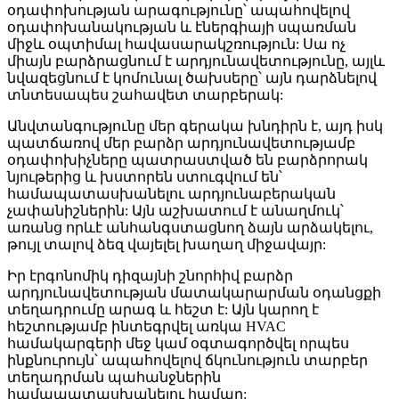
օդափոխության արագությունը՝ ապահովելով
օդափոխանակության և էներգիայի սպառման
միջև օպտիմալ հավասարակշռություն: Սա ոչ
միայն բարձրացնում է արդյունավետությունը, այլև
նվազեցնում է կոմունալ ծախսերը՝ այն դարձնելով
տնտեսապես շահավետ տարբերակ:
Անվտանգությունը մեր գերակա խնդիրն է, այդ իսկ
պատճառով մեր բարձր արդյունավետությամբ
օդափոխիչները պատրաստված են բարձրորակ
նյութերից և խստորեն ստուգվում են՝
համապատասխանելու արդյունաբերական
չափանիշներին: Այն աշխատում է անաղմուկ՝
առանց որևէ անհանգստացնող ձայն արձակելու,
թույլ տալով ձեզ վայելել խաղաղ միջավայր:
Իր էրգոնոմիկ դիզայնի շնորհիվ բարձր
արդյունավետության մատակարարման օդանցքի
տեղադրումը արագ և հեշտ է: Այն կարող է
հեշտությամբ ինտեգրվել առկա HVAC
համակարգերի մեջ կամ օգտագործվել որպես
ինքնուրույն՝ ապահովելով ճկունություն տարբեր
տեղադրման պահանջներին
համապատասխանելու համար: