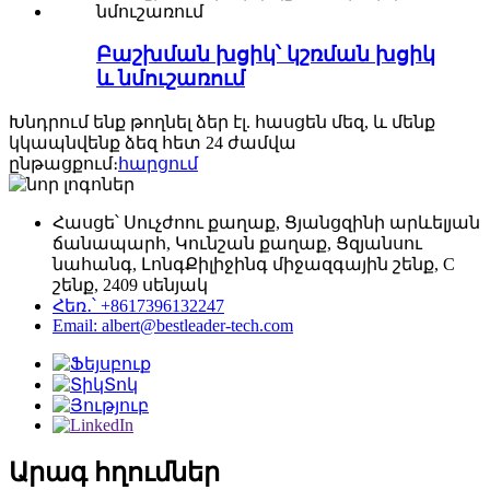
Բաշխման խցիկ՝ կշռման խցիկ
և նմուշառում
Խնդրում ենք թողնել ձեր էլ. հասցեն մեզ, և մենք
կկապնվենք ձեզ հետ 24 ժամվա
ընթացքում։
հարցում
Հասցե՝ Սուչժոու քաղաք, Ցյանցզինի արևելյան
ճանապարհ, Կունշան քաղաք, Ցզյանսու
նահանգ, ԼոնգՔիլիջինգ միջազգային շենք, C
շենք, 2409 սենյակ
Հեռ․՝ +8617396132247
Email: albert@bestleader-tech.com
Արագ հղումներ