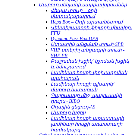
Մաքուր սենյակի սարքավորումներ
Հեպա տուփ – օդի
մատակարարում
Hepa Box – Օդի արտանետում
Վենտիլյատորի ֆիլտրի միավոր-
FFU
Dynamic Pass Box-DPB
Ստատիկ անցման տուփ-SPB
VHP ստերիլ անցագրի տուփ -
VHP PB
Բաշխման խցիկ՝ կշռման խցիկ
և նմուշառում
Լամինար հոսքի փոխադրման
պահարան
Լամինար հոսքի գլխարկ/
մաքուր նստարան
Պայուսակի մեջ, պայուսակի
դուրս - BIBO
Օդային ցնցուղ-AS
Մաքուր խցիկ
Լամինար հոսքի առաստաղի
լամինար հոսքի առաստաղի
համակարգ