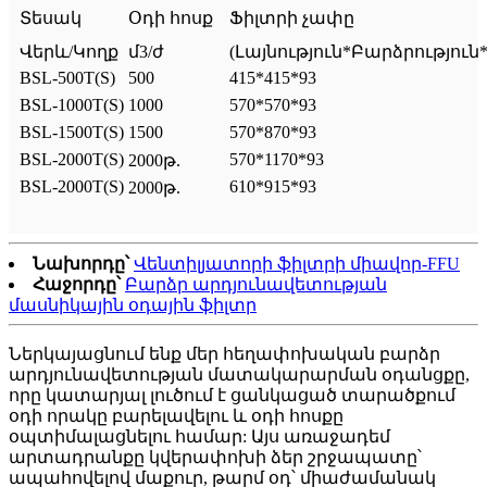
Տեսակ
Օդի հոսք
Ֆիլտրի չափը
Վերև/Կողք
մ3/ժ
(Լայնություն*Բարձրություն
BSL-500T(S)
500
415*415*93
BSL-1000T(S)
1000
570*570*93
BSL-1500T(S)
1500
570*870*93
BSL-2000T(S)
570*1170*93
2000թ.
BSL-2000T(S)
610*915*93
2000թ.
Նախորդը՝
Վենտիլյատորի ֆիլտրի միավոր-FFU
Հաջորդը՝
Բարձր արդյունավետության
մասնիկային օդային ֆիլտր
Ներկայացնում ենք մեր հեղափոխական բարձր
արդյունավետության մատակարարման օդանցքը,
որը կատարյալ լուծում է ցանկացած տարածքում
օդի որակը բարելավելու և օդի հոսքը
օպտիմալացնելու համար: Այս առաջադեմ
արտադրանքը կվերափոխի ձեր շրջապատը՝
ապահովելով մաքուր, թարմ օդ՝ միաժամանակ