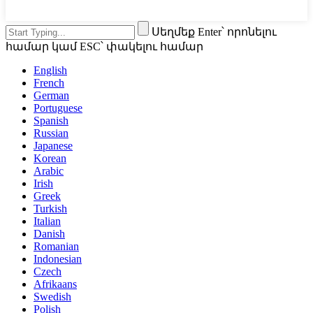
Սեղմեք Enter՝ որոնելու
համար կամ ESC՝ փակելու համար
English
French
German
Portuguese
Spanish
Russian
Japanese
Korean
Arabic
Irish
Greek
Turkish
Italian
Danish
Romanian
Indonesian
Czech
Afrikaans
Swedish
Polish