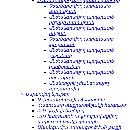
Չժանգոտվող պողպատե կահույք
Չժանգոտվող պողպատե
պահարան
Անժանգոտվող պողպատե
կոշիկի պահարան
Անժանգոտվող պողպատե
սայլակ
Չժանգոտվող պողպատից
լվացարան
Անժանգոտվող պողպատե
շրջանակ
Անժանգոտվող պողպատե
գործիքակալ
Անժանգոտվող պողպատե
նստարան
Անձեռոցիկ չժանգոտվող
պողպատից
Սպառվող նյութեր
Աշխատանքային ձեռնոցներ
Հագուստի մաքրասենյակի հագուստ
ESD կոշիկի ծածկոց
ESD հագուստի ավտոկլավացվող
մաքուր սենյակի գլխարկ
Միանգամյա օգտագործման թևքի